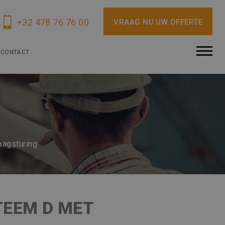
+32 478 76 76 00
VRAAG NU UW OFFERTE
CONTACT
aagsturing
TEEM D MET