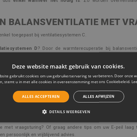
kt dus
enkel wanneer het nodig is
. Zo worden overventilat
N BALANSVENTILATIE MET V
enkel toegepast bij ventilatiesystemen C.
ilatiesystemen D
? Door de warmterecuperatie bij balansventil
gevoerde lucht altijd is voorverwarmd. Vraagsturing leek hier d
Deze website maakt gebruik van cookies.
sventilatie met vraagsturing niet te onderschatten:
site gebruikt cookies om uw gebruikerservaring te verbeteren. Door onze w
n, stemt u in met alle cookies in overeenstemming met ons Cookiebeleid.
Le
k
ALLES ACCEPTEREN
ALLES AFWIJZEN
agsturing helpt u om uw woning nog energiezuiniger te maken. 
DETAILS WEERGEVEN
 Deze factor is in te brengen in de EPB-berekening, en kan het E-p
ELIJK
PRESTATIE
TARGETING
FUNCTIONEEL
ie met vraagsturing? Of graag andere tips om uw E-peil laa
n persoonlijk en vrijblijvend advies.
CEERD