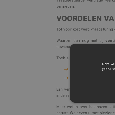
Vraaggestuurde ventilatie wer
vermeden.
VOORDELEN VA
Tot voor kort werd vraagsturing 
Waarom dan nog niet bij
vent
sowieso al beperkt, omdat de aan
Toch zijn de
voordelen
van balan
Deze web
gebruike
Een lager energieverbrui
Een lager E-peil
Een ventilatiesysteem D mét vra
in de reductiefactor of
f-factor
.
STRIKT NOODZAK
Meer weten over balansventilat
gerust. We geven u met plezier ee
NIET-GECLASSIFI