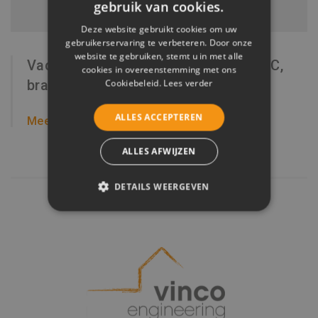
gebruik van cookies.
Deze website gebruikt cookies om uw
gebruikerservaring te verbeteren. Door onze
website te gebruiken, stemt u in met alle
Vacature Ingenieur technieken (HVAC,
cookies in overeenstemming met ons
brand, sanitair, data, elektriciteit)
Cookiebeleid.
Lees verder
ALLES ACCEPTEREN
Meer Info
ALLES AFWIJZEN
DETAILS WEERGEVEN
STRIKT NOODZAKELIJK
PRESTATIE
TARGETING
FUNCTIONEEL
NIET-GECLASSIFICEERD