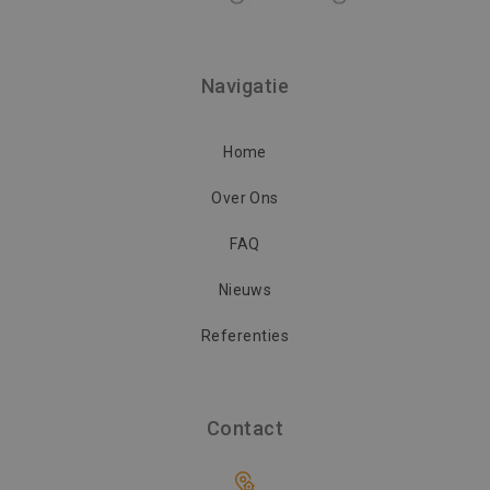
Strikt noodzakelijk
Prestatie
Navigatie
Targeting
Functioneel
Niet-geclassificeerd
Home
Strikt noodzakelijke cookies maken de
kernfunctionaliteiten van de website mogelijk,
Over Ons
zoals gebruikersaanmelding en accountbeheer.
De website kan niet goed worden gebruikt
zonder de strikt noodzakelijke cookies.
FAQ
Naam
Aanbieder / Domein
Vervaldatu
Nieuws
CookieScriptConsent
1 maand
CookieScript
www.vincoengineering.be
Referenties
Contact