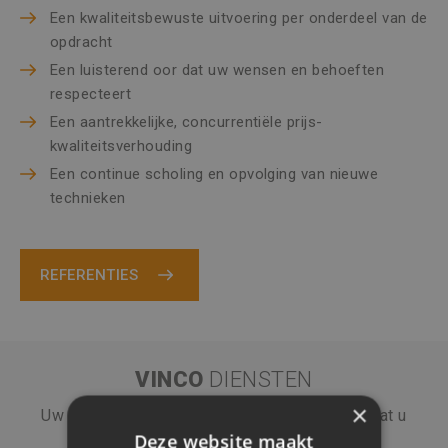
Een kwaliteitsbewuste uitvoering per onderdeel van de
opdracht
Een luisterend oor dat uw wensen en behoeften
respecteert
Een aantrekkelijke, concurrentiële prijs-
kwaliteitsverhouding
Een continue scholing en opvolging van nieuwe
technieken
REFERENTIES
VINCO
DIENSTEN
×
Uw bouwproject is een belangrijk gegeven. Laat u
Deze website maakt
daarom adviseren door