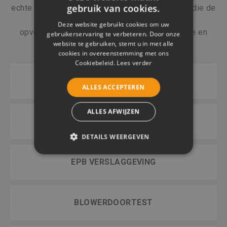
gebruik van cookies.
echte
vakspecialisten
en
ervaren ingenieurs
die de
snel wijzigende wetgeving continu
Deze website gebruikt cookies om uw
opvolgen. Betrouwbare, waardevolle informatie en
gebruikerservaring te verbeteren. Door onze
website te gebruiken, stemt u in met alle
advies zijn hierbij een absolute noodzaak.
cookies in overeenstemming met ons
Cookiebeleid.
Lees verder
STUDIEBUREAU STABILITEIT
ALLES ACCEPTEREN
ALLES AFWIJZEN
STUDIEBUREAU TECHNIEKEN
DETAILS WEERGEVEN
STRIKT NOODZAKELIJK
EPB VERSLAGGEVING
PRESTATIE
TARGETING
FUNCTIONEEL
BLOWERDOORTEST
NIET-GECLASSIFICEERD