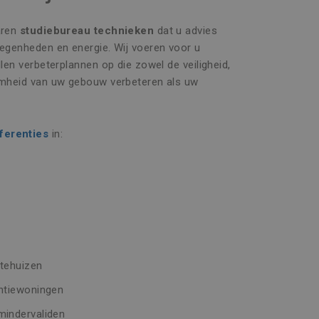
aren
studiebureau technieken
dat u advies
legenheden en energie. Wij voeren voor u
llen verbeterplannen op die zowel de veiligheid,
aamheid van uw gebouw verbeteren als uw
ferenties
in:
stehuizen
entiewoningen
mindervaliden