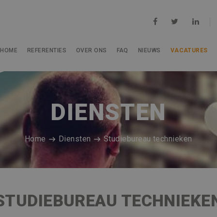
HOME
REFERENTIES
OVER ONS
FAQ
NIEUWS
VACATURES
DIENSTEN
Home
Diensten
Studiebureau technieken
STUDIEBUREAU TECHNIEKE