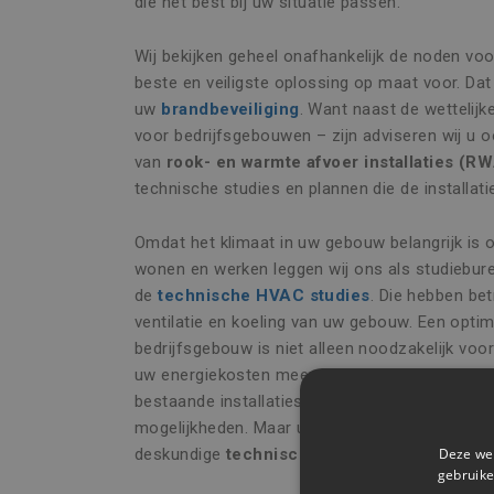
die het best bij uw situatie passen.
Wij bekijken geheel onafhankelijk de noden voo
beste en veiligste oplossing op maat voor. Da
uw
brandbeveiliging
. Want naast de wettelijke
voor bedrijfsgebouwen – zijn adviseren wij u o
van
rook- en warmte afvoer installaties (R
technische studies en plannen die de installat
Omdat het klimaat in uw gebouw belangrijk is
wonen en werken leggen wij ons als studiebur
de
technische HVAC studies
. Die hebben be
ventilatie en koeling van uw gebouw. Een opti
bedrijfsgebouw is niet alleen noodzakelijk voo
uw energiekosten mee onder controle. Wij best
bestaande installaties en adviseren u over ni
mogelijkheden. Maar u kan natuurlijk ook bij o
Deze web
deskundige
technische ondersteuning
bij de
gebruike