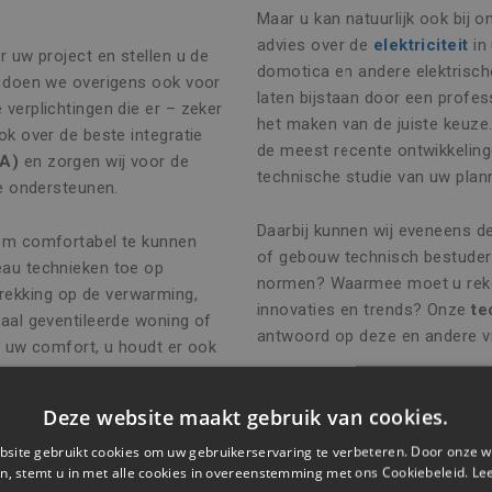
Maar u kan natuurlijk ook bij 
advies over de
elektriciteit
in
r uw project en stellen u de
domotica en andere elektrische
t doen we overigens ook voor
laten bijstaan door een profess
 verplichtingen die er – zeker
het maken van de juiste keuze
ok over de beste integratie
de meest recente ontwikkelinge
WA)
en zorgen wij voor de
technische studie van uw plan
ie ondersteunen.
Daarbij kunnen wij eveneens d
 om comfortabel te kunnen
of gebouw technisch bestuder
eau technieken toe op
normen? Waarmee moet u reke
trekking op de verwarming,
innovaties en trends? Onze
te
maal geventileerde woning of
antwoord op deze en andere v
r uw comfort, u houdt er ook
uren de functionaliteit van de
Wij zijn actief in de regio:
Antw
euwe en verbeterde
Deze website maakt gebruik van cookies.
Vlaanderen
,
Middelkerke,
Roes
ns terecht voor
site gebruikt cookies om uw gebruikerservaring te verbeteren. Door onze w
 uitvoering van de werken.
n, stemt u in met alle cookies in overeenstemming met ons Cookiebeleid.
Le