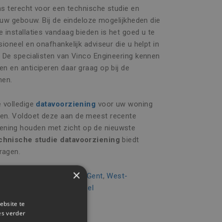
ons terecht voor een technische studie en
 uw gebouw. Bij de eindeloze mogelijkheden die
 installaties vandaag bieden is het goed u te
ioneel en onafhankelijk adviseur die u helpt in
. De specialisten van Vinco Engineering kennen
n en anticiperen daar graag op bij de
nen.
e volledige
datavoorziening
voor uw woning
en. Voldoet deze aan de meest recente
ning houden met zicht op de nieuwste
chnische studie datavoorziening
biedt
ragen.
×
erpen
,
Oost-Vlaanderen
,
Gent
,
West-
elare
,
Oostende
, en
Brussel
ebsite te
es verder