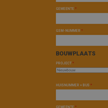
ANONCHK
Microsoft
Corporatio
.c.clarity.ms
GEMEENTE
*
_fbp
Meta Platfo
.vincoengine
SRM_B
Microsoft
Corporatio
GSM-NUMMER
*
.c.bing.com
SM
.c.clarity.ms
BOUWPLAATS
PROJECT
*
HUISNUMMER + BUS
*
GEMEENTE
*