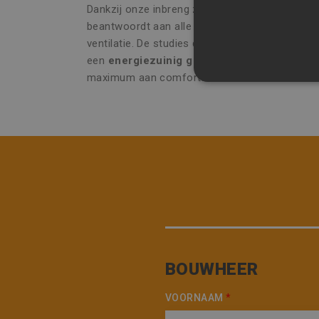
Dankzij onze inbreng zorgt u niet alleen voor
beantwoordt aan alle
technische eisen
voor v
ventilatie. De studies die we voor u uitvoeren
een
energiezuinig gebouw
en dus een lagere
maximum aan comfort.
STRIKT NOODZAK
NIET-GECLASSIFI
S
Strikt noodzakelijke cookie
website kan niet goed worde
Naam
Aa
CookieScriptConsent
Co
BOUWHEER
ww
VOORNAAM
*