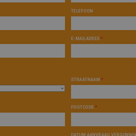
10 minuten
Deze cookie verzamelt informatie over hoe de eindgebruike
over eventuele advertenties die de eindgebruiker mogelijk 
n
genoemde website bezocht.
TELEFOON
3 maanden
Gebruikt door Facebook om een reeks advertentieproducten
rm Inc.
realtime bieden van externe adverteerders
ering.be
1 jaar
Dit is een Microsoft MSN 1st party cookie die zorgt voor d
website.
n
E-MAILADRES
*
Sessie
Dit is een Microsoft MSN 1st party cookie die we gebruike
website voor interne analyses te meten.
STRAATNAAM
*
POSTCODE
*
DATUM AANVRAAG VERGUNNI