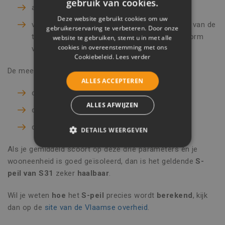
gebruik van cookies.
aanwezigheid van thermische massa
Deze website gebruikt cookies om uw
vormefficiëntie van de geometrie (afhankelijk van de
gebruikerservaring te verbeteren. Door onze
typologie ‘open’, ‘halfopen’, ‘gesloten’ en de vorm
website te gebruiken, stemt u in met alle
cookies in overeenstemming met ons
van het gebouw)
Cookiebeleid.
Lees verder
De meest
cruciale parameters
zijn:
ALLES ACCEPTEREN
de luchtdichtheid
ALLES AFWIJZEN
de verhouding glas-vloeroppervlakte
de vormefficiëntie
DETAILS WEERGEVEN
Als je gemiddeld scoort op deze drie parameters en je
STRIKT NOODZAKELIJK
wooneenheid is goed geïsoleerd, dan is het geldende
S-
PRESTATIE
TARGETING
peil van S31
zeker
haalbaar
.
FUNCTIONEEL
Wil je weten
hoe
het
S-peil
precies wordt
berekend
, kijk
dan op de
site van de Vlaamse overheid
.
NIET-GECLASSIFICEERD