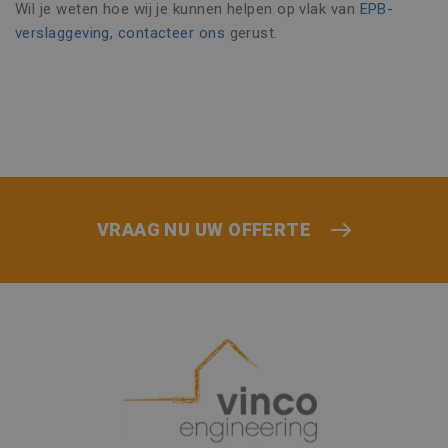
Wil je weten hoe wij je kunnen helpen op vlak van
EPB-
verslaggeving
,
contacteer ons
gerust.
Strikt noodzakelijk
Prestatie
Targeting
Functioneel
Niet-geclassificeerd
Strikt noodzakelijke cookies maken de
kernfunctionaliteiten van de website mogelijk,
zoals gebruikersaanmelding en accountbeheer.
De website kan niet goed worden gebruikt
zonder de strikt noodzakelijke cookies.
VRAAG NU UW OFFERTE
Naam
Aanbieder / Domein
Vervaldatu
CookieScriptConsent
1 maand
CookieScript
www.vincoengineering.be