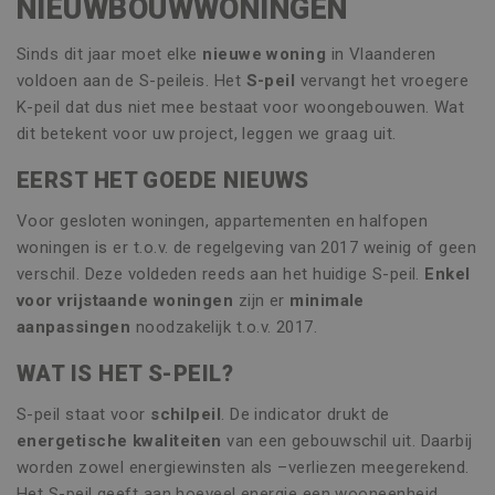
NIEUWBOUWWONINGEN
Sinds dit jaar moet elke
nieuwe woning
in Vlaanderen
voldoen aan de S-peileis. Het
S-peil
vervangt het vroegere
K-peil dat dus niet mee bestaat voor woongebouwen. Wat
dit betekent voor uw project, leggen we graag uit.
EERST HET GOEDE NIEUWS
Voor gesloten woningen, appartementen en halfopen
woningen is er t.o.v. de regelgeving van 2017 weinig of geen
verschil. Deze voldeden reeds aan het huidige S-peil.
Enkel
voor vrijstaande woningen
zijn er
minimale
aanpassingen
noodzakelijk t.o.v. 2017.
WAT IS HET S-PEIL?
S-peil staat voor
schilpeil
. De indicator drukt de
energetische kwaliteiten
van een gebouwschil uit. Daarbij
worden zowel energiewinsten als –verliezen meegerekend.
Het S-peil geeft aan hoeveel energie een wooneenheid