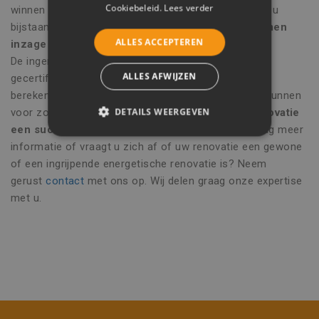
Cookiebeleid.
Lees verder
winnen bij specialisten inzake
EPB-verslaggeving
die u
bijstaan met waardevolle aanbevelingen om de
normen
ALLES ACCEPTEREN
inzage energieprestatie moeiteloos te behalen
.
De ingenieurs van Vinco Engineering zijn ervaren en
ALLES AFWIJZEN
gecertificeerde EPB-specialisten die dankzij hun
berekeningen kunnen
bijsturen waar nodig
en er zo kunnen
DETAILS WEERGEVEN
voor zorgen dat uw
ingrijpende energetische renovatie
een succes
wordt over de gehele lijn. Wenst u graag meer
STRIKT NOODZAKELIJK
informatie of vraagt u zich af of uw renovatie een gewone
of een ingrijpende energetische renovatie is? Neem
PRESTATIE
TARGETING
gerust
contact
met ons op. Wij delen graag onze expertise
FUNCTIONEEL
met u.
NIET-GECLASSIFICEERD
Strikt noodzakelijk
Prestatie
Targeting
Functioneel