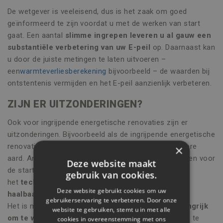
De wetgever is veeleisend, dus is het zaak om goed
geïnformeerd te zijn voordat u met de werken van start
gaat. Een aantal
slimme ingrepen leveren u al gauw een
substantiële verbetering van uw E-peil
op. Daarnaast kan
u door de juiste metingen te laten uitvoeren –
een
warmteverliesberekening
bijvoorbeeld – de waarden bij
ontstentenis vermijden en het E-peil aanzienlijk verbeteren.
ZIJN ER UITZONDERINGEN?
Ook voor ingrijpende energetische renovaties zijn er
uitzonderingen. Bijvoorbeeld als de ingrijpende energetische
renovatie gecombineerd wordt met werken van andere
×
aard. Andere uitzonderingen zijn er als op voorhand en voor
Deze website maakt
de start der werken kan worden aangetoond dat
gebruik van cookies.
het
technisch, functioneel of economisch niet
Deze website gebruikt cookies om uw
haalbaar
is om aan de eisen te voldoen.
gebruikerservaring te verbeteren. Door onze
Het is met andere woorden in de eerste plaats
belangrijk
website te gebruiken, stemt u in met alle
om te weten wat moet en wat mag
én om advies in te
cookies in overeenstemming met ons