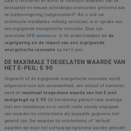
Gaat u renoveren en wordt er minimum driekwart van de
bestaande en nieuwe scheidingsconstructies grenzend aan
de buitenomgeving (na)geïsoleerd? Als u ook uw
technische installaties volledig vernieuwt, is er sprake van
een ingrijpende energetische renovatie. Daar zijn
specifieke
EPB-eisen
voor. In dit artikel bekijken we
de
regelgeving en de impact van een ingrijpende
energetische renovatie
op het E-peil.
DE MAXIMALE TOEGELATEN WAARDE VAN
HET E-PEIL: E 90
Ongeacht of de ingrijpende energetische renovatie wordt
uitgevoerd voor een wooneenheid, een school of kantoren,
werd de
maximaal toegestane waarde van het E-peil
vastgelegd op E 90
. De berekening gebeurt naar analogie
met een nieuwbouw en er wordt zoals steeds uitgegaan
van waarden bij ontstentenis als bepaalde gegevens niet
gekend zijn. Die waarden bij ontstentenis of ‘default’
waarden die door het softwareprogramma worden gebruikt