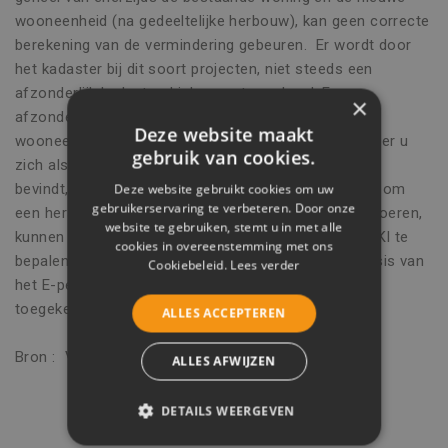
wooneenheid (na gedeeltelijke herbouw), kan geen correcte
berekening van de vermindering gebeuren. Er wordt door
het kadaster bij dit soort projecten, niet steeds een
afzonderlijk kadastraal inkomen toegekend. Een
×
afzonderlijk KI is er meestal pas als de nieuwe
Deze website maakt
wooneenheid ook een andere eigenaar heeft. Wanneer u
gebruik van cookies.
zich als eigenaar/belastingsplichtige in deze situatie
bevindt, dan zou u, wanneer het kadaster langskomt om
Deze website gebruikt cookies om uw
gebruikerservaring te verbeteren. Door onze
een herschatting van het KI na verbouwing door te voeren,
website te gebruiken, stemt u in met alle
kunnen vragen om voor die wooneenheid een apart KI te
cookies in overeenstemming met ons
bepalen. Pas dan kan de vermindering van OV op basis van
Cookiebeleid.
Lees verder
het E-peil van deze wooneenheid correct worden
toegekend.
ALLES ACCEPTEREN
Bron : VEA
ALLES AFWIJZEN
DETAILS WEERGEVEN