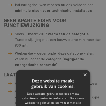
Industriegebouwen moeten nu ook voldoen aan
minimale eisen voor technische installaties
.
GEEN APARTE EISEN VOOR
FUNCTIEWIJZIGING
Sinds 1 maart 2017
verdween
de categorie
‘functiewijziging met een bouwvolume van meer dan
800 m³’.
Werken die vroeger onder deze categorie vielen,
vallen nu onder de categorie
‘ingrijpende
energetische renovatie’
.
×
LAATSTE JAAR K-PEIL
Deze website maakt
Het K-peil geeft de
globale warmte-isolatie
weer.
gebruik van cookies.
Voor niet-residentiële gebouwen met
Deze website gebruikt cookies om uw
vergunningsaanvraag of melding in 2017 is dit
K-peil
gebruikerservaring te verbeteren. Door onze
website te gebruiken, stemt u in met alle
40
.