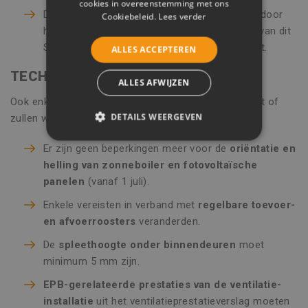
cookies in overeenstemming met ons
Deze eis vervalt na 2017 en wordt vervangen door
Cookiebeleid.
Lees verder
het
S-peil (schilpeil)
. Invulling en betekenis van dit
S-peil worden in de loop van 2017 verduidelijkt.
ALLES ACCEPTEREN
TECHNISCHE EISEN
ALLES AFWIJZEN
Ook enkele technische eisen veranderden op 1 maart of
DETAILS WEERGEVEN
zullen wijzigen op 1 juli 2017:
STRIKT NOODZAKELIJK
Er zijn geen beperkingen meer voor de
oriëntatie en
helling van zonneboiler en fotovoltaïsche
PRESTATIE
TARGETING
panelen
(vanaf 1 juli).
FUNCTIONEEL
Enkele vereisten in verband met
regelbare toevoer-
en afvoerroosters
veranderden.
NIET-GECLASSIFICEERD
De
spleethoogte onder binnendeuren
moet
minimum 5 mm zijn.
EPB-gerelateerde prestaties van de ventilatie-
Strikt noodzakelijk
Prestatie
installatie
uit het ventilatieprestatieverslag moeten