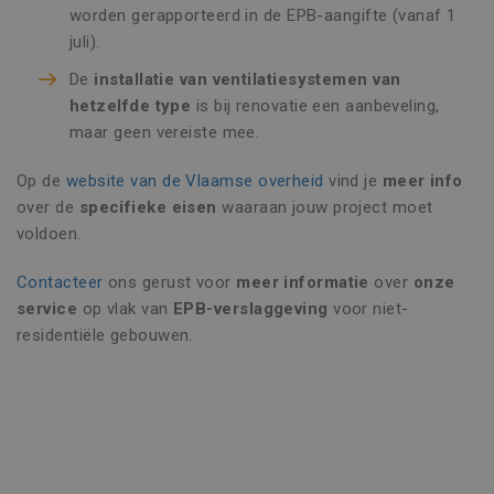
Targeting
Functioneel
worden gerapporteerd in de EPB-aangifte (vanaf 1
Niet-geclassificeerd
juli).
Strikt noodzakelijke cookies maken de
De
installatie van ventilatiesystemen van
kernfunctionaliteiten van de website mogelijk,
hetzelfde type
is bij renovatie een aanbeveling,
zoals gebruikersaanmelding en accountbeheer.
De website kan niet goed worden gebruikt
maar geen vereiste mee.
zonder de strikt noodzakelijke cookies.
Naam
Aanbieder / Domein
Vervaldatu
Op de
website van de Vlaamse overheid
vind je
meer info
over de
specifieke eisen
waaraan jouw project moet
CookieScriptConsent
1 maand
CookieScript
www.vincoengineering.be
voldoen.
Contacteer
ons gerust voor
meer informatie
over
onze
service
op vlak van
EPB-verslaggeving
voor niet-
residentiële gebouwen.