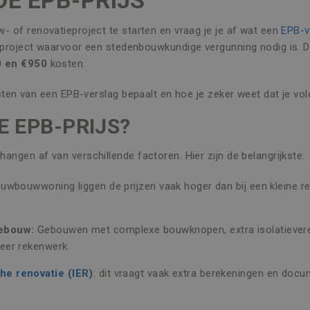
DE EPB-PRIJS
- of renovatieproject te starten en vraag je je af wat een
EPB-v
wproject waarvoor een stedenbouwkundige vergunning nodig is.
0 en €950
kosten.
kosten van een EPB-verslag bepaalt en hoe je zeker weet dat je v
E EPB-PRIJS?
angen af van verschillende factoren. Hier zijn de belangrijkste:
nieuwbouwwoning liggen de prijzen vaak hoger dan bij een kleine 
gebouw:
Gebouwen met complexe bouwknopen, extra isolatievere
eer rekenwerk.
he renovatie (IER)
: dit vraagt vaak extra berekeningen en docu