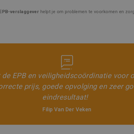
10 minuten
Deze cookie verzamelt informatie over hoe de eindgebruike
over eventuele advertenties die de eindgebruiker mogelijk 
n
genoemde website bezocht.
EPB-verslaggever
helpt je om problemen te voorkomen en zorgt
3 maanden
Gebruikt door Facebook om een reeks advertentieproducten
rm Inc.
realtime bieden van externe adverteerders
ering.be
1 jaar
Dit is een Microsoft MSN 1st party cookie die zorgt voor d
website.
n
Sessie
Dit is een Microsoft MSN 1st party cookie die we gebruike
website voor interne analyses te meten.
 de EPB en veiligheidscoördinatie voor
rrecte prijs, goede opvolging en zeer go
eindresultaat!
Filip Van Der Veken