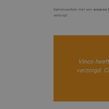
ANONCHK
Microsoft
Corporatio
.c.clarity.ms
Samenwerken met een
ervaren 
verloopt.
_fbp
Meta Platfo
.vincoengine
SRM_B
Microsoft
Corporatio
.c.bing.com
SM
.c.clarity.ms
Vinco heeft
verzorgd. Co