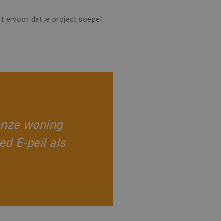
r de website gebruikt en
heeft gezien voordat hij de
 ervoor dat je project soepel
 te leveren, zoals
e goede werking van deze
n om het gebruik van de
 onze woning
ed E-peil als