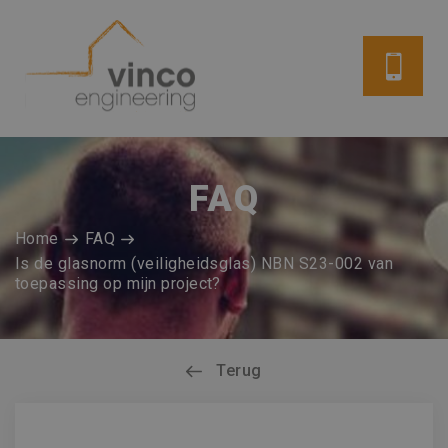
FAQ
Home
FAQ
Is de glasnorm (veiligheidsglas) NBN S23-002 van
toepassing op mijn project?
Terug