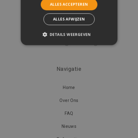
ALLES ACCEPTEREN
ALLES AFWIJZEN
DETAILS WEERGEVEN
STRIKT NOODZAKELIJK
PRESTATIE
TARGETING
Navigatie
FUNCTIONEEL
NIET-GECLASSIFICEERD
Home
Over Ons
Strikt noodzakelijk
Prestatie
FAQ
Targeting
Functioneel
Nieuws
Niet-geclassificeerd