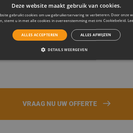
Deze website maakt gebruik van cookies.
site gebruikt cookies om uw gebruikerservaring te verbeteren. Door onze w
n, stemt u in met alle cookies in overeenstemming met ons Cookiebeleid.
Le
ALLES ACCEPTEREN
ALLES AFWIJZEN
DETAILS WEERGEVEN
ELIJK
PRESTATIE
TARGETING
FUNCTIONEEL
CEERD
trikt noodzakelijk
Prestatie
Targeting
Functioneel
Niet-geclassificee
VRAAG NU UW OFFERTE
s maken de kernfunctionaliteiten van de website mogelijk, zoals gebruikersaanmelding
n gebruikt zonder de strikt noodzakelijke cookies.
nbieder / Domein
Vervaldatum
Omschrijving