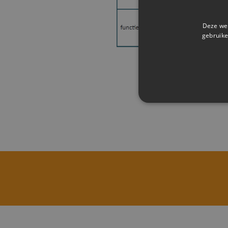
Deze web
gebruike
STRIKT NOODZAK
NIET-GECLASSIFI
S
Strikt noodzakelijke cookie
website kan niet goed worde
Naam
Aa