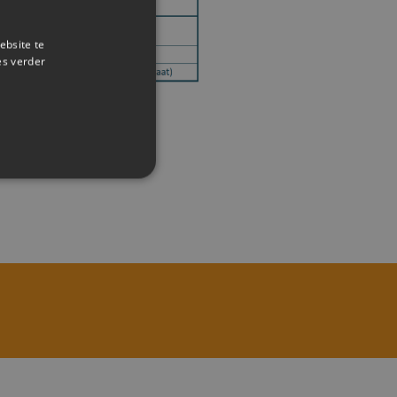
ebsite te
es verder
rd
 en accountbeheer. De