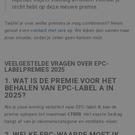
_clsk
1 dag
Microsoft
Naam
Aanbieder / Domein
Vervaldatum
Omschrijvin
recht hebt op deze nieuwe premie.
.vincoengineering.be
Google Privacy Policy
_gat_UA-
.vincoengineering.be
58 seconden
Dit is een
_ga_8V21JTSSTN
.vincoengineering.be
1 jaar 1
55401802-
patroontype
Naam
Aanbieder / Domein
Vervaldatum
Omschrijvi
maand
1
cookie inges
Twijfel je over welke premies je mag combineren? Neem
door Google
MUID
1 jaar
Deze cookie
Microsoft
_clck
.vincoengineering.be
1 jaar
Analytics, wa
gerust even
contact met ons op
. We kijken dan samen naar
veel gebrui
Corporation
het
mijn Microso
.bing.com
jouw situatie, zodat je zeker geen kansen mist.
patroonelem
een unieke
de naam het
gebruikers-I
unieke
kan worden 
identiteits
door ingesl
bevat van he
microsoft-sc
account of d
Algemeen w
VEELGESTELDE VRAGEN OVER EPC-
website waa
aangenomen
het betrekki
LABELPREMIES 2025
synchronise
heeft. Het is
veel verschi
variatie op d
Microsoft-
1. WAT IS DE PREMIE VOOR HET
cookie die w
waardoor ge
gebruikt om
kunnen wo
BEHALEN VAN EPC-LABEL A IN
hoeveelheid
gevolgd.
gegevens di
2025?
Google regist
MR
7 dagen
Dit is een M
Microsoft
op websites
MSN 1st par
Corporation
veel verkeer 
Als je jouw woning verbetert naar EPC-label A, kan de
die we geb
.c.bing.com
beperken.
het gebruik
premie oplopen tot maximaal €
7000
. Het exacte bedrag
website voo
_ga
1 jaar 1
Deze cookie
Google LLC
analyses te
hangt af van je inkomenscategorie en ventilatie-eisen.
maand
is gekoppeld
.vincoengineering.be
Google Unive
MR
7 dagen
Dit is een M
Microsoft
Analytics - w
MSN 1st par
2. WELKE EPC-WAARDE MOET IK
Corporation
belangrijke 