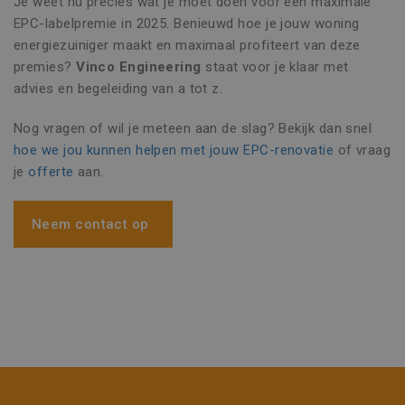
Je weet nu precies wat je moet doen voor een maximale
_fbp
3 maanden
Gebruikt do
Meta Platform Inc.
EPC-labelpremie in 2025. Benieuwd hoe je jouw woning
Facebook o
.vincoengineering.be
reeks
energiezuiniger maakt en maximaal profiteert van deze
advertentie
te leveren, 
premies?
Vinco Engineering
staat voor je klaar met
realtime bi
externe adv
advies en begeleiding van a tot z.
SRM_B
1 jaar
Dit is een M
Microsoft
MSN 1st par
Corporation
Nog vragen of wil je meteen aan de slag? Bekijk dan snel
die zorgt vo
.c.bing.com
hoe we jou kunnen helpen met jouw EPC-renovatie
of vraag
goede werk
deze websit
je
offerte
aan.
SM
.c.clarity.ms
Sessie
Dit is een M
MSN 1st par
die we geb
Neem contact op
het gebruik
website voo
analyses te