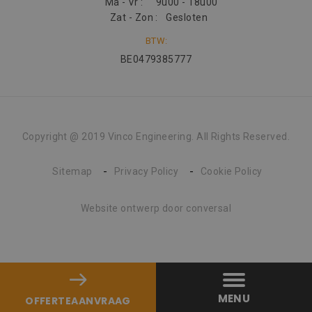
Ma - Vr :
9u00 - 18u00
Zat - Zon :
Gesloten
BTW:
BE0479385777
Copyright @ 2019 Vinco Engineering. All Rights Reserved.
Sitemap
Privacy Policy
Cookie Policy
Website ontwerp
door conversal
MENU
OFFERTEAANVRAAG