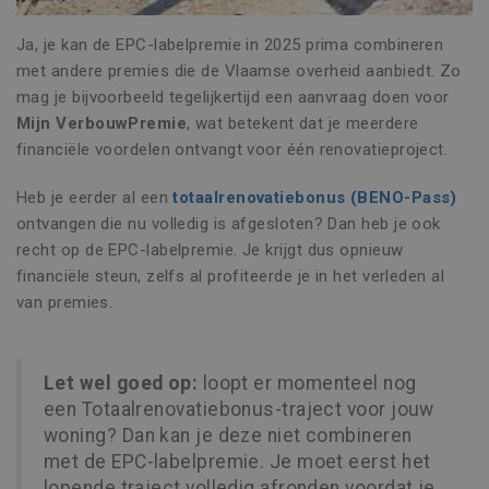
Niet-geclassificeerd
Ja, je kan de EPC-labelpremie in 2025 prima combineren
Strikt noodzakelijke cookies maken de
kernfunctionaliteiten van de website mogelijk,
met andere premies die de Vlaamse overheid aanbiedt. Zo
zoals gebruikersaanmelding en accountbeheer.
mag je bijvoorbeeld tegelijkertijd een aanvraag doen voor
De website kan niet goed worden gebruikt
zonder de strikt noodzakelijke cookies.
Mijn VerbouwPremie
, wat betekent dat je meerdere
financiële voordelen ontvangt voor één renovatieproject.
Naam
Aanbieder / Domein
Vervaldatu
CookieScriptConsent
1 maand
CookieScript
Heb je eerder al een
totaalrenovatiebonus (BENO-Pass)
www.vincoengineering.be
ontvangen die nu volledig is afgesloten? Dan heb je ook
recht op de EPC-labelpremie. Je krijgt dus opnieuw
financiële steun, zelfs al profiteerde je in het verleden al
van premies.
Let wel goed op:
loopt er momenteel nog
een Totaalrenovatiebonus-traject voor jouw
woning? Dan kan je deze niet combineren
met de EPC-labelpremie. Je moet eerst het
Naam
Aanbieder / Domein
Vervaldatum
Omschr
lopende traject volledig afronden voordat je