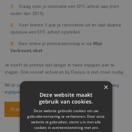
Vraag vóór je renovatie een EPC-attest aan (niet
ouder dan 2019)
Voer binnen 5 jaar je renovaties uit en laat daarna
opnieuw een EPC-attest opstellen.
Dien online je premieaanvraag in via
Mijn
VerbouwLoket
.
Je hoeft de premie niet langer in twee stappen aan te
vragen. Ook vooraf activeren bij Fluvius is niet meer nodig.
×
Wil je zeker weten dat je alles correct aanvraagt?
Vraag
vrijblijvend advies
aan onze experts.
Deze website maakt
gebruik van cookies.
Vraag een offerte aan
Deze website gebruikt cookies om uw
gebruikerservaring te verbeteren. Door onze
website te gebruiken, stemt u in met alle
cookies in overeenstemming met ons