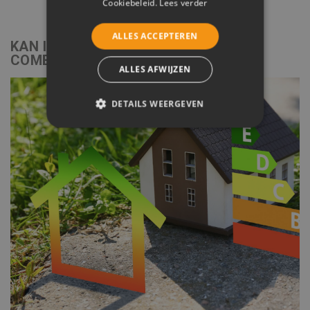
Cookiebeleid.
Lees verder
ALLES ACCEPTEREN
KAN IK DE EPC-LABELPREMIE
COMBINEREN MET ANDERE PREMIES?
ALLES AFWIJZEN
DETAILS WEERGEVEN
STRIKT NOODZAKELIJK
PRESTATIE
TARGETING
FUNCTIONEEL
NIET-GECLASSIFICEERD
Strikt noodzakelijk
Prestatie
Targeting
Functioneel