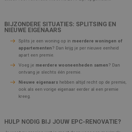
unieke waar
veel verschi
voor elke be
Microsoft-
pagina en we
waardoor ge
deze bij en 
kunnen wo
gebruikt om
gevolgd.
paginaweerg
BIJZONDERE SITUATIES: SPLITSING EN
te tellen en b
_gcl_au
3 maanden
Deze cookie
Google LLC
NIEUWE EIGENAARS
houden.
ingesteld d
.vincoengineering.be
Doubleclick
informatie u
Splits je een woning op in
meerdere woningen of
hoe de eind
appartementen
? Dan krijg je per nieuwe eenheid
de website 
en over eve
apart een premie.
advertenties
eindgebruik
gezien voord
Voeg je
meerdere wooneenheden samen
? Dan
genoemde w
ontvang je slechts één premie.
bezocht.
ANONCHK
10 minuten
Deze cookie
Microsoft
Nieuwe eigenaars
hebben altijd recht op de premie,
verzamelt i
Corporation
ook als een vorige eigenaar eerder al een premie
over hoe de
.c.clarity.ms
eindgebruik
kreeg.
website geb
over eventu
advertenties
eindgebruik
mogelijk he
voordat hij 
HULP NODIG BIJ JOUW EPC-RENOVATIE?
genoemde w
bezocht.