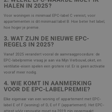
die we geb
.c.clarity.ms
is van de me
HALEN IN 2025?
het gebruik
algemeen
website voo
gebruikte
analyses te
analyseservi
Voor woningen is minimaal EPC-label C vereist, voor
Google. Dez
CLID
www.clarity.ms
1 jaar
Deze cookie
cookie word
appartementen is dit minimaal label B. Hoe beter het label,
meestal ing
gebruikt om
door Dstill
hoe hoger je premie.
gebruikers t
delen van m
onderscheid
inhoud op s
door een
media mogel
3. WAT ZIJN DE NIEUWE EPC-
willekeurig
maken. Het
gegenereerd
REGELS IN 2025?
informatie
nummer toe 
verzamelen 
wijzen als kl
websitebez
Het is opge
Vanaf 2025 verandert vooral de aanvraagprocedure: de
wanneer ze 
in elk
media gebr
paginaverzo
EPC-labelpremie vraag je aan via Mijn VerbouwLoket, en
website-in
een site en 
de bezochte
ventilatie-eisen spelen een grotere rol. Er is geen activatie
gebruikt om
te delen.
bezoekers-, s
vooraf meer nodig.
en
MUID
1 jaar
Deze cookie
Microsoft
campagnege
veel gebrui
Corporation
te berekene
4. WIE KOMT IN AANMERKING
mijn Microso
.clarity.ms
de
een unieke
analyserapp
VOOR DE EPC-LABELPREMIE?
gebruikers-I
van de site.
kan worden 
door ingesl
_gid
1 dag
Deze cookie
Google LLC
Elke eigenaar van een woning of appartement met EPC-
microsoft-sc
geplaatst do
.vincoengineering.be
Algemeen w
label E of F (woning) of D, E of F (appartement). Het EPC-
Google Analy
aangenomen
Het slaat ee
synchronise
attest vóór renovatie moet na 2019 zijn opgemaakt.