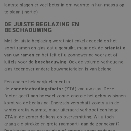
laatste slagen er veel beter in om warmte in hun massa op
te slaan (inertie).
DE JUISTE BEGLAZING EN
BESCHADUWING
Met de juiste beglazing wordt niet enkel gedoeld op het
soort ramen en glas dat u gebruikt, maar ook de
oriëntatie
van uw ramen
en het feit of u zonnewering voorziet of
luifels voor de
beschaduwing
. Ook de volume-verhouding
glas tegenover andere bouwmaterialen is van belang.
Een andere belangrijk element is
de
zonnetoetredingsfactor
(ZTA) van uw glas. Deze
factor geeft aan hoeveel zonne-energie het gebouw binnen
komt via de beglazing. Enerzijds verschaft zoiets u in de
winter gratis warmte, maar uiteraard verhoogt een hoge
ZTA in de zomer de kans op oververhitting. Wil u toch
graag die strakke en grote raampartij aan de zonnekant?
Dan bieden zonwerend glas of externe zonneweringen