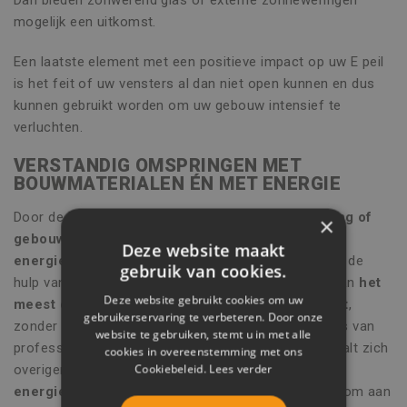
mogelijk een uitkomst.
Een laatste element met een positieve impact op uw E peil
is het feit of uw vensters al dan niet open kunnen en dus
kunnen gebruikt worden om uw gebouw intensief te
verluchten.
VERSTANDIG OMSPRINGEN MET
BOUWMATERIALEN ÉN MET ENERGIE
Door de juiste keuzes te maken kan u van
uw woning of
×
gebouw uw bondgenoot maken inzake
Deze website maakt
energiezuinigheid en milieuvriendelijkheid
. Door de
gebruik van cookies.
hulp van specialisten in te roepen, geniet u nadien van
het
Deze website gebruikt cookies om uw
meest optimale en het meest duurzame resultaat
,
gebruikerservaring te verbeteren. Door onze
zonder in te boeten op vlak van esthetiek. Het advies van
website te gebruiken, stemt u in met alle
professionele ingenieurs als Vinco Engineering betaalt zich
cookies in overeenstemming met ons
Cookiebeleid.
Lees verder
overigens snel terug dankzij
een veel lagere
energiefactuur
. Bovendien bent u eraan gehouden om aan