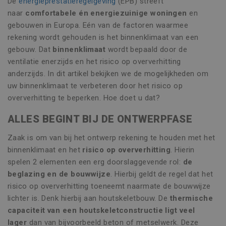
De
energieprestatieregelgeving
(EPB) streeft
naar
comfortabele én energiezuinige woningen
en
gebouwen in Europa. Eén van de factoren waarmee
rekening wordt gehouden is het binnenklimaat van een
gebouw. Dat
binnenklimaat
wordt bepaald door de
ventilatie enerzijds en het risico op oververhitting
anderzijds. In dit artikel bekijken we de mogelijkheden om
uw binnenklimaat te verbeteren door het risico op
oververhitting te beperken. Hoe doet u dat?
ALLES BEGINT BIJ DE ONTWERPFASE
Zaak is om van bij het ontwerp rekening te houden met het
binnenklimaat en het
risico op oververhitting
. Hierin
spelen 2 elementen een erg doorslaggevende rol:
de
beglazing en de bouwwijze
. Hierbij geldt de regel dat het
risico op oververhitting toeneemt naarmate de bouwwijze
lichter is. Denk hierbij aan houtskeletbouw. De
thermische
capaciteit van een houtskeletconstructie ligt veel
lager
dan van bijvoorbeeld beton of metselwerk. Deze