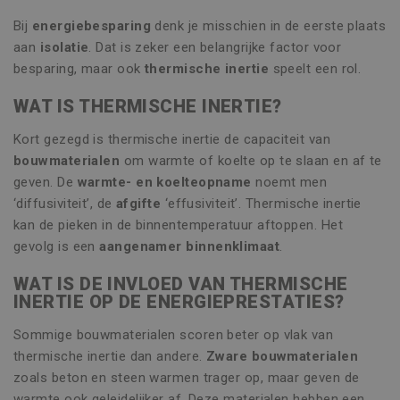
Bij
energiebesparing
denk je misschien in de eerste plaats
aan
isolatie
. Dat is zeker een belangrijke factor voor
besparing, maar ook
thermische inertie
speelt een rol.
WAT IS THERMISCHE INERTIE?
Kort gezegd is thermische inertie de capaciteit van
bouwmaterialen
om warmte of koelte op te slaan en af te
geven. De
warmte- en koelteopname
noemt men
‘diffusiviteit’, de
afgifte
‘effusiviteit’. Thermische inertie
kan de pieken in de binnentemperatuur aftoppen. Het
gevolg is een
aangenamer binnenklimaat
.
WAT IS DE INVLOED VAN THERMISCHE
INERTIE OP DE ENERGIEPRESTATIES?
Sommige bouwmaterialen scoren beter op vlak van
thermische inertie dan andere.
Zware bouwmaterialen
zoals beton en steen warmen trager op, maar geven de
warmte ook geleidelijker af. Deze materialen hebben een