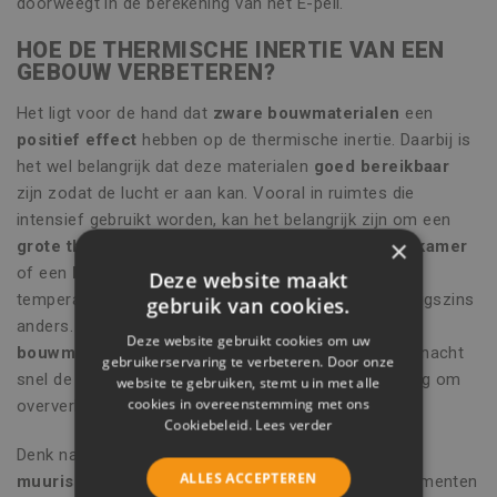
doorweegt in de berekening van het E-peil.
HOE DE THERMISCHE INERTIE VAN EEN
GEBOUW VERBETEREN?
Het ligt voor de hand dat
zware bouwmaterialen
een
positief effect
hebben op de thermische inertie. Daarbij is
het wel belangrijk dat deze materialen
goed bereikbaar
zijn zodat de lucht er aan kan. Vooral in ruimtes die
intensief gebruikt worden, kan het belangrijk zijn om een
×
grote thermische massa
te voorzien. In een
woonkamer
of een
keuken
is een constante en aangename
Deze website maakt
temperatuur gewenst. In een
slaapkamer
ligt dat enigszins
gebruik van cookies.
anders. Daar kan het interessant zijn om
lichte
Deze website gebruikt cookies om uw
bouwmaterialen
te gebruiken die tijdens een zomernacht
gebruikerservaring te verbeteren. Door onze
snel de warmte afgeven. Denk dan wel aan zonwering om
website te gebruiken, stemt u in met alle
cookies in overeenstemming met ons
oververhitting tegen te gaan.
Cookiebeleid.
Lees verder
Denk naast
thermische inertie
ook aan
dak- en
ALLES ACCEPTEREN
muurisolatie
en
isolerende beglazing
. Ook die elementen