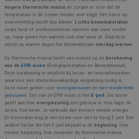
hogere thermische massa
en zorgen er voor dat de
temperatuur in de zomer minder snel stijgt. Het risico op
oververhitting wordt dus kleiner.
Lichte bouwmaterialen
zoals hout of snelbouwstenen warmen dan weer sneller
op, maar geven hun warmte ook snel weer af. Daardoor
wordt op warme dagen het binnenklimaat
overdag warmer
.
De thermische massa heeft een invloed op de
berekening
van de
EPB-eisen
(Energieprestaties en Binnenklimaat).
Deze berekening is verplicht bij bouw- en renovatiewerken
waarvoor een stedenbouwkundige vergunning nodig is.
Deze eisen gelden voor
woongebouwen
en
niet-residentiële
gebouwen
. Een van de EPB-eisen is het
E-peil
. Die score
geeft aan hoe
energiezuinig
een gebouw is. Hoe lager de
score, hoe beter. Je verbruikt dan immers minder energie.
En bovendien krijg je een boete voor een te hoog E-peil. Een
andere factor die het E-peil bepaalt is de
beglazing
. Hoe
minder beglazing, hoe zwaarder de thermische massa