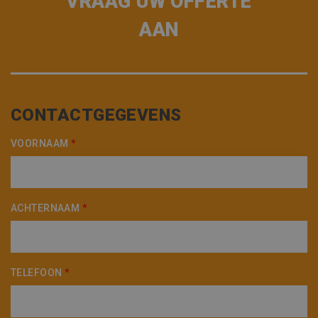
VRAAG UW OFFERTE
AAN
CONTACTGEGEVENS
VOORNAAM
*
ACHTERNAAM
*
TELEFOON
*