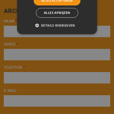
ALLES ACCEPTEREN
Max. 20 MB en/of 25 bestanden
ARCHITECT
ALLES AFWIJZEN
NAAM
*
DETAILS WEERGEVEN
STRIKT NOODZAKELIJK
ADRES
*
PRESTATIE
TARGETING
FUNCTIONEEL
NIET-GECLASSIFICEERD
TELEFOON
*
Strikt noodzakelijk
Prestatie
E-MAIL
Targeting
Functioneel
Niet-geclassificeerd
Strikt noodzakelijke cookies maken de