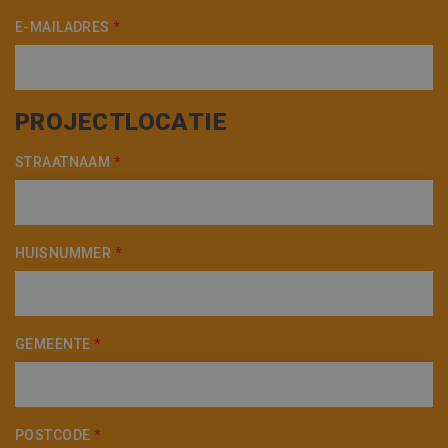
E-MAILADRES
*
PROJECTLOCATIE
STRAATNAAM
*
HUISNUMMER
*
GEMEENTE
*
POSTCODE
*