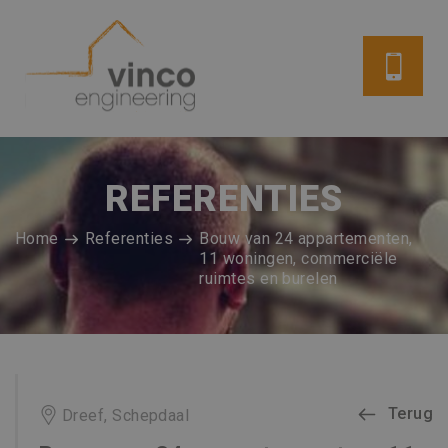
REFERENTIES
Home
Referenties
Bouw van 24 appartementen,
11 woningen, commerciële
ruimtes en burelen
Terug
Dreef, Schepdaal