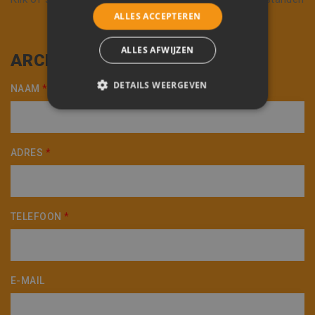
te uploaden.
ALLES ACCEPTEREN
Max. 20 MB en/of 25 bestanden
ALLES AFWIJZEN
ARCHITECT
DETAILS WEERGEVEN
NAAM
*
STRIKT NOODZAKELIJK
PRESTATIE
TARGETING
ADRES
*
FUNCTIONEEL
NIET-GECLASSIFICEERD
TELEFOON
*
Strikt noodzakelijk
Prestatie
E-MAIL
Targeting
Functioneel
Niet-geclassificeerd