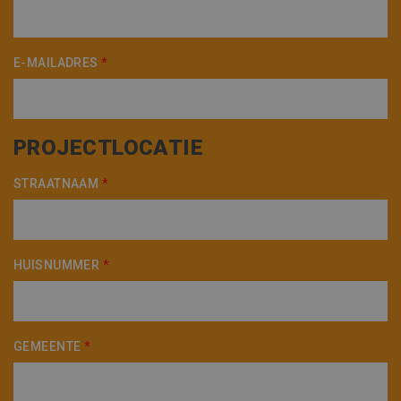
E-MAILADRES
*
PROJECTLOCATIE
STRAATNAAM
*
HUISNUMMER
*
GEMEENTE
*