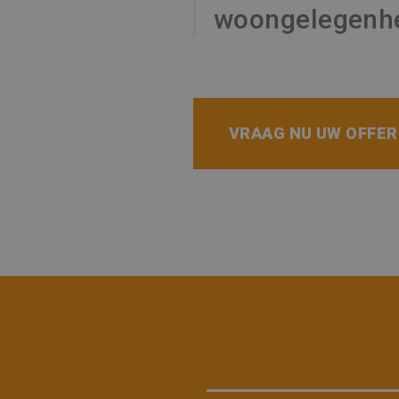
woongelegenh
VRAAG NU UW OFFE