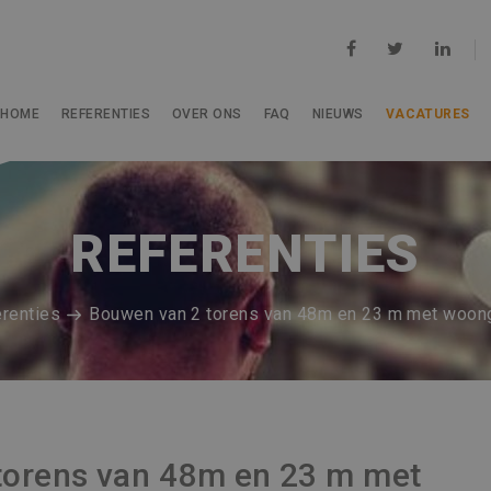
HOME
REFERENTIES
OVER ONS
FAQ
NIEUWS
VACATURES
REFERENTIES
renties
Bouwen van 2 torens van 48m en 23 m met woo
torens van 48m en 23 m met