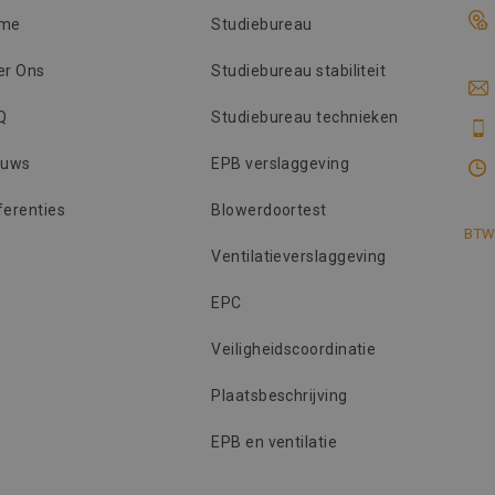
website voor interne analyses te meten.
me
Studiebureau
er Ons
Studiebureau stabiliteit
Q
Studiebureau technieken
euws
EPB verslaggeving
ferenties
Blowerdoortest
BTW
Ventilatieverslaggeving
EPC
Veiligheidscoordinatie
Plaatsbeschrijving
EPB en ventilatie