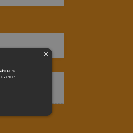
×
ebsite te
es verder
aden.