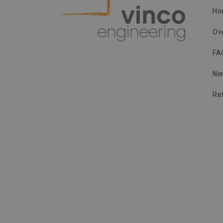
Ho
Ov
FA
Ni
Re