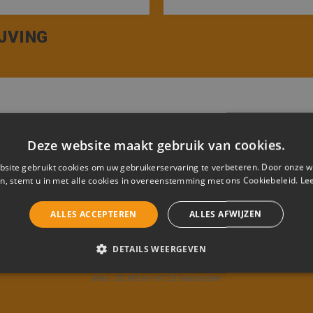
JVING
Deze website maakt gebruik van cookies.
site gebruikt cookies om uw gebruikerservaring te verbeteren. Door onze w
n, stemt u in met alle cookies in overeenstemming met ons Cookiebeleid.
Le
ALLES ACCEPTEREN
ALLES AFWIJZEN
DETAILS WEERGEVEN
 of sleep naar het icoon om één of meerdere bestanden te uplo
ELIJK
PRESTATIE
TARGETING
FUNCTIONEEL
Max. 20 MB en/of 25 bestanden
CEERD