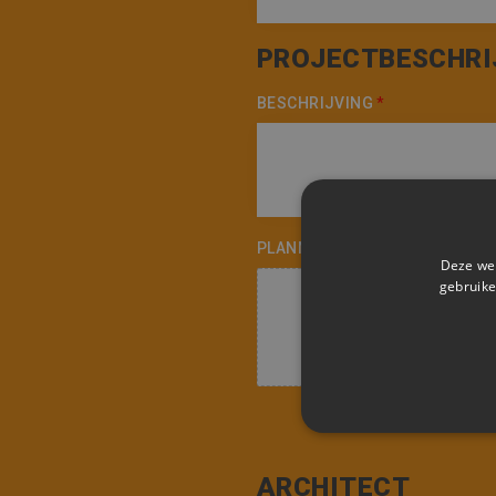
PROJECTBESCHRI
BESCHRIJVING
*
PLANNEN TOEVOEGEN
Deze web
gebruike
Klik
STRIKT NOODZAK
ARCHITECT
NIET-GECLASSIFI