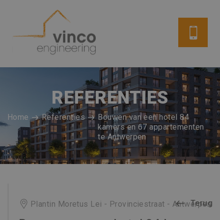
REFERENTIES
Home
Referenties
Bouwen van een hotel 84
kamers en 67 appartementen
te Antwerpen
Terug
Plantin Moretus Lei - Provinciestraat - Antwerpen