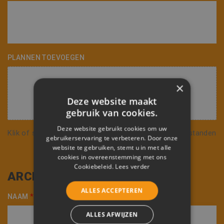
PLANNEN TOEVOEGEN
×
Deze website maakt
gebruik van cookies.
Deze website gebruikt cookies om uw
Klik of sleep naar het icoon om één of meerdere bestanden
gebruikerservaring te verbeteren. Door onze
te uploaden.
website te gebruiken, stemt u in met alle
Max. 20 MB en/of 25 bestanden
cookies in overeenstemming met ons
Cookiebeleid.
Lees verder
ARCHITECT
ALLES ACCEPTEREN
NAAM
*
ALLES AFWIJZEN