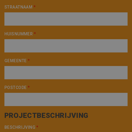
STRAATNAAM
*
HUISNUMMER
*
GEMEENTE
*
POSTCODE
*
PROJECTBESCHRIJVING
BESCHRIJVING
*