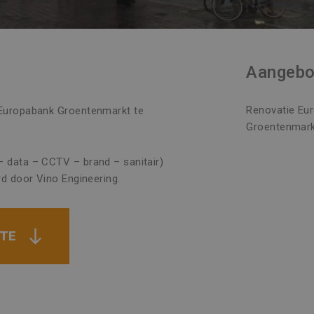
Aangebo
Renovatie Eu
l Europabank Groentenmarkt te
Groentenmar
– data – CCTV – brand – sanitair)
erd door Vino Engineering.
RTE