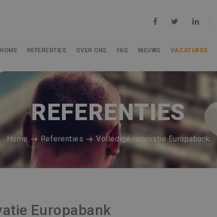
HOME
REFERENTIES
OVER ONS
FAQ
NIEUWS
VACATURES
REFERENTIES
Home
Referenties
Volledige renovatie Europabank
vatie Europabank