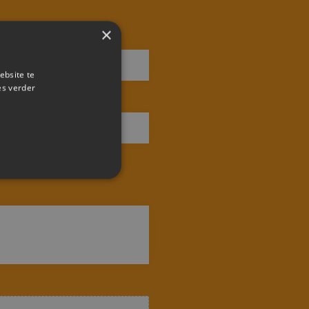
×
ebsite te
es verder
rd
 en accountbeheer. De