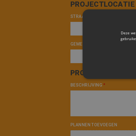
PROJECTLOCATIE
STRAATNAAM
*
Deze web
gebruike
GEMEENTE
*
PROJECTBESCHRI
STRIKT NOODZAK
BESCHRIJVING
*
NIET-GECLASSIFI
S
PLANNEN TOEVOEGEN
Strikt noodzakelijke cookie