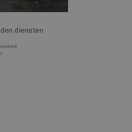
den diensten
ropabank
kt