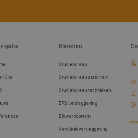
vigatie
Diensten
Co
me
Studiebureau
er Ons
Studiebureau stabiliteit
Q
Studiebureau technieken
euws
EPB verslaggeving
ferenties
Blowerdoortest
BTW
Ventilatieverslaggeving