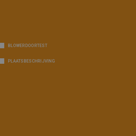
n unieke gebruikers-ID.
ts. Algemeen wordt
nde Microsoft-domeinen,
rmatie uit over hoe de
tenties die de
te bezocht.
r de website gebruikt en
BLOWERDOORTEST
heeft gezien voordat hij de
PLAATSBESCHRIJVING
 te leveren, zoals
e goede werking van deze
n om het gebruik van de