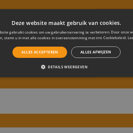
HUISNUMMER
*
Deze website maakt gebruik van cookies.
site gebruikt cookies om uw gebruikerservaring te verbeteren. Door onze w
n, stemt u in met alle cookies in overeenstemming met ons Cookiebeleid.
Le
POSTCODE
*
ALLES ACCEPTEREN
ALLES AFWIJZEN
DETAILS WEERGEVEN
JVING
ELIJK
PRESTATIE
TARGETING
FUNCTIONEEL
CEERD
trikt noodzakelijk
Prestatie
Targeting
Functioneel
Niet-geclassificee
s maken de kernfunctionaliteiten van de website mogelijk, zoals gebruikersaanmelding