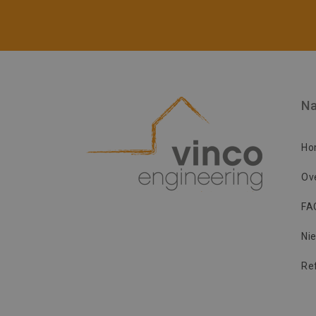
Na
Ho
Ov
FA
Ni
Re