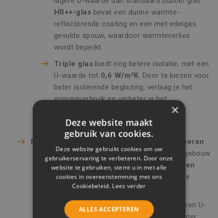
lagere U-waarde dan standaard dubbel glas.
HR++-glas
bevat een dunne warmte-
reflecterende coating en een met edelgas
gevulde spouw, waardoor warmteverlies
wordt beperkt.
Triple glas
biedt nog betere isolatie, met een
U-waarde tot
0,6 W/m²K
. Door te kiezen voor
beter isolerende beglazing, verlaag je het
energieverbruik en verbeter je het
×
binnenklimaat.
Deze website maakt
gebruik van cookies.
Plaats extra isolatie in muren, daken en vloeren
Deze website gebruikt cookies om uw
Isolatie verlaagt de U-waarde van een gebouw
gebruikerservaring te verbeteren. Door onze
aanzienlijk.
Gevelisolatie, dakisolatie en
website te gebruiken, stemt u in met alle
vloerisolatie
zorgen ervoor dat warmte
cookies in overeenstemming met ons
Cookiebeleid.
Lees verder
binnen blijft en koude buiten.
Een goed geïsoleerde buitenmuur kan een U-
ALLES ACCEPTEREN
waarde bereiken van
0,24 W/m²K
of lager,