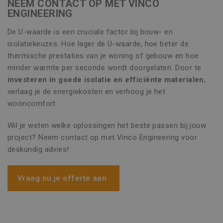
NEEM CONTACT OP MET VINCO
CLID
www.clarity.ms
1 jaar
Deze cookie
cookie word
meestal ing
ENGINEERING
gebruikt om
door Dstill
gebruikers t
delen van m
onderscheid
De U-waarde is een cruciale factor bij bouw- en
inhoud op s
door een
media mogel
willekeurig
isolatiekeuzes. Hoe lager de U-waarde, hoe beter de
maken. Het
gegenereerd
informatie
thermische prestaties van je woning of gebouw en hoe
nummer toe 
verzamelen 
wijzen als kl
websitebez
minder warmte per seconde wordt doorgelaten. Door te
Het is opge
wanneer ze 
in elk
investeren in goede isolatie en efficiënte materialen
,
media gebr
paginaverzo
website-in
een site en 
verlaag je de energiekosten en verhoog je het
de bezochte
gebruikt om
te delen.
wooncomfort.
bezoekers-, s
en
MUID
1 jaar
Deze cookie
Microsoft
campagnege
veel gebrui
Corporation
Wil je weten welke oplossingen het beste passen bij jouw
te berekene
mijn Microso
.clarity.ms
de
project? Neem contact op met Vinco Engineering voor
een unieke
analyserapp
gebruikers-I
van de site.
deskundig advies!
kan worden 
door ingesl
_gid
1 dag
Deze cookie
Google LLC
microsoft-sc
geplaatst do
.vincoengineering.be
Algemeen w
Google Analy
Vraag nu je offerte aan
aangenomen
Het slaat ee
synchronise
unieke waar
veel verschi
voor elke be
Microsoft-
pagina en we
waardoor ge
deze bij en 
kunnen wo
gebruikt om
gevolgd.