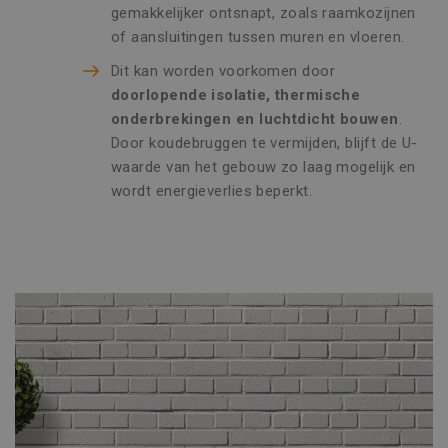
zoals gebruikersaanmelding en accountbeheer.
gemakkelijker ontsnapt, zoals raamkozijnen
De website kan niet goed worden gebruikt
of aansluitingen tussen muren en vloeren.
zonder de strikt noodzakelijke cookies.
Naam
Aanbieder / Domein
Vervaldatu
Dit kan worden voorkomen door
doorlopende isolatie, thermische
CookieScriptConsent
1 maand
CookieScript
www.vincoengineering.be
onderbrekingen en luchtdicht bouwen
.
Door koudebruggen te vermijden, blijft de U-
waarde van het gebouw zo laag mogelijk en
wordt energieverlies beperkt.
Naam
Aanbieder / Domein
Vervaldatum
Omschr
_clsk
1 dag
Microsoft
Naam
Aanbieder / Domein
Vervaldatum
Omschrijvin
.vincoengineering.be
Google Privacy Policy
_gat_UA-
.vincoengineering.be
58 seconden
Dit is een
_ga_8V21JTSSTN
.vincoengineering.be
1 jaar 1
55401802-
patroontype
Naam
Aanbieder / Domein
Vervaldatum
Omschrijvi
maand
1
cookie inges