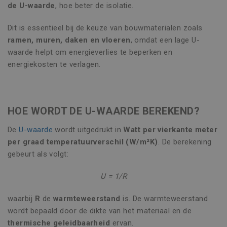
de U-waarde
, hoe beter de isolatie.
Dit is essentieel bij de keuze van bouwmaterialen zoals
ramen, muren, daken en vloeren
, omdat een lage U-
waarde helpt om energieverlies te beperken en
energiekosten te verlagen.
HOE WORDT DE U-WAARDE BEREKEND?
De
U-waarde
wordt uitgedrukt in
Watt per vierkante meter
per graad temperatuurverschil (W/m²K)
. De berekening
gebeurt als volgt:
U = 1/R
waarbij
R
de
warmteweerstand
is. De warmteweerstand
wordt bepaald door de dikte van het materiaal en de
thermische geleidbaarheid
ervan.