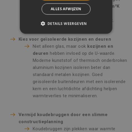
terwijl een geïsoleerd dak tot
0,15 W/m²K
ALLES AFWIJZEN
kan gaan. Dit resulteert in een lagere
energierekening en meer wooncomfort.
DETAILS WEERGEVEN
STRIKT NOODZAKELIJK
Kies voor geïsoleerde kozijnen en deuren
Niet alleen glas, maar ook
kozijnen en
PRESTATIE
TARGETING
deuren
hebben invloed op de U-waarde.
FUNCTIONEEL
Moderne kunststof of thermisch onderbroken
aluminium kozijnen isoleren beter dan
NIET-GECLASSIFICEERD
standaard metalen kozijnen. Goed
geïsoleerde buitendeuren met een isolerende
kern en een luchtdichte afdichting helpen
warmteverlies te minimaliseren.
Strikt noodzakelijk
Prestatie
Targeting
Functioneel
Niet-geclassificeerd
Vermijd koudebruggen door een slimme
constructieplanning
Strikt noodzakelijke cookies maken de
Koudebruggen zijn plekken waar warmte
kernfunctionaliteiten van de website mogelijk,