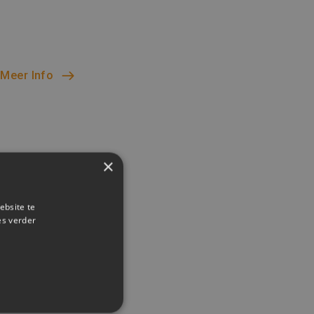
Meer Info
×
ebsite te
es verder