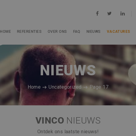
HOME
REFERENTIES
OVER ONS
FAQ
NIEUWS
VACATURES
NIEUWS
Home
Uncategorized
Page 17
VINCO
NIEUWS
Ontdek ons laatste nieuws!