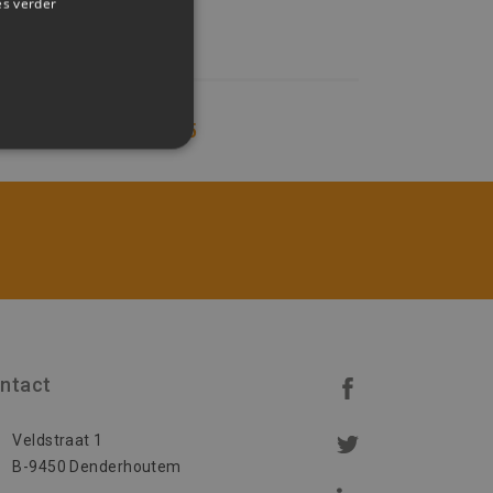
es verder
12
13
14
15
rd
 en accountbeheer. De
ntact
-Script.com-service om de
den. De cookie-banner
Veldstraat 1
orrect te werken.
B-9450 Denderhoutem