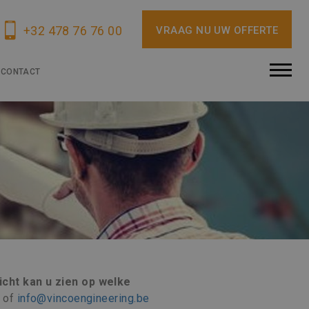
+32 478 76 76 00
VRAAG NU UW OFFERTE
CONTACT
icht kan u zien op welke
of
info@vincoengineering.be