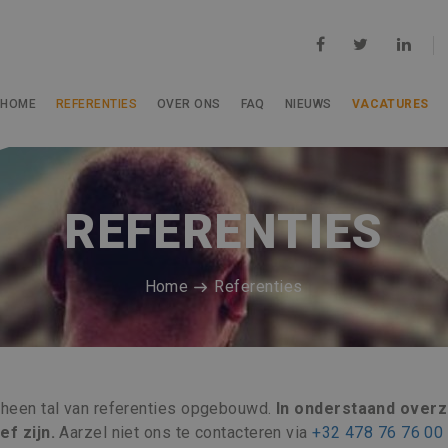
HOME
REFERENTIES
OVER ONS
FAQ
NIEUWS
VACATURES
REFERENTIES
Home
Referenties
n heen tal van referenties opgebouwd.
In onderstaand overz
f zijn.
Aarzel niet ons te contacteren via
+32 478 76 76 00