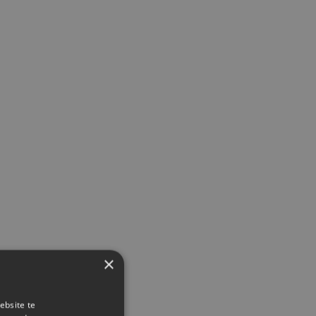
×
ebsite te