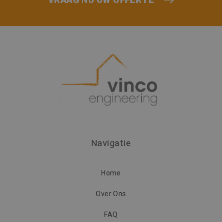
FUNCTIONEEL
NIET-GECLASSIFICEERD
Strikt noodzakelijk
Prestatie
Targeting
Functioneel
Niet-geclassificeerd
Strikt noodzakelijke cookies maken de
kernfunctionaliteiten van de website mogelijk,
Navigatie
zoals gebruikersaanmelding en accountbeheer.
De website kan niet goed worden gebruikt
zonder de strikt noodzakelijke cookies.
Home
Naam
Aanbieder / Domein
Vervaldatu
CookieScriptConsent
1 maand
CookieScript
Over Ons
www.vincoengineering.be
FAQ