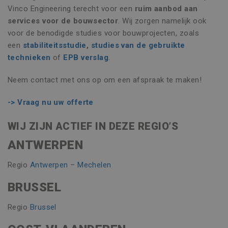
Vinco Engineering terecht voor een
ruim aanbod aan
services voor de bouwsector
. Wij zorgen namelijk ook
voor de benodigde studies voor bouwprojecten, zoals
een
stabiliteitsstudie
,
studies van de gebruikte
Naam
Aanbieder / Domein
Vervaldatum
Omschr
technieken
of
EPB verslag
.
_clsk
1 dag
Microsoft
Naam
Aanbieder / Domein
Vervaldatum
Omschrijvin
.vincoengineering.be
Neem contact met ons op om een afspraak te maken!
Google Privacy Policy
_gat_UA-
.vincoengineering.be
58 seconden
Dit is een
_ga_8V21JTSSTN
.vincoengineering.be
1 jaar 1
55401802-
patroontype
Naam
Aanbieder / Domein
Vervaldatum
Omschrijvi
maand
1
cookie inges
-> Vraag nu uw offerte
door Google
MUID
1 jaar
Deze cookie
Microsoft
_clck
.vincoengineering.be
1 jaar
Analytics, wa
veel gebrui
Corporation
het
mijn Microso
WIJ ZIJN ACTIEF IN DEZE REGIO’S
.bing.com
patroonelem
een unieke
de naam het
gebruikers-I
unieke
ANTWERPEN
kan worden 
identiteits
door ingesl
bevat van he
microsoft-sc
account of d
Regio
Antwerpen
–
Mechelen
Algemeen w
website waa
aangenomen
het betrekki
synchronise
BRUSSEL
heeft. Het is
veel verschi
variatie op d
Microsoft-
cookie die w
waardoor ge
gebruikt om
Regio
Brussel
kunnen wo
hoeveelheid
gevolgd.
gegevens di
Google regist