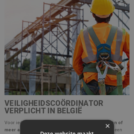
VEILIGHEIDSCOÖRDINATOR
VERPLICHT IN BELGIË
Voor ieder bouwproject of renovatieproject
waar één of
×
meer aannemers aan de slag zijn
, moet
verplicht
een
Deze website maakt