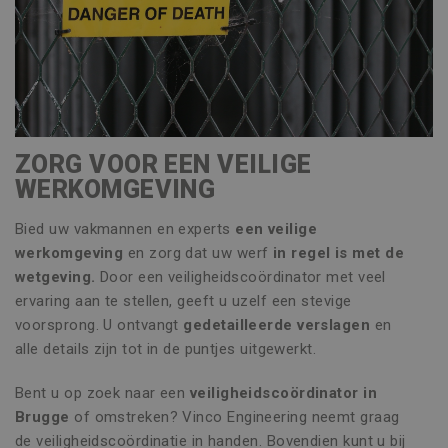
Strikt noodzakelijk
Prestatie
Targeting
Functioneel
Niet-geclassificeerd
ZORG VOOR EEN VEILIGE
Strikt noodzakelijke cookies maken de
WERKOMGEVING
kernfunctionaliteiten van de website mogelijk,
zoals gebruikersaanmelding en accountbeheer.
De website kan niet goed worden gebruikt
Bied uw vakmannen en experts
een veilige
zonder de strikt noodzakelijke cookies.
werkomgeving
en zorg dat uw werf
in regel is met de
Naam
Aanbieder / Domein
Vervaldatu
wetgeving.
Door een veiligheidscoördinator met veel
CookieScriptConsent
1 maand
CookieScript
ervaring aan te stellen, geeft u uzelf een stevige
www.vincoengineering.be
voorsprong. U ontvangt
gedetailleerde verslagen
en
alle details zijn tot in de puntjes uitgewerkt.
Bent u op zoek naar een
veiligheidscoördinator in
Brugge
of omstreken? Vinco Engineering neemt graag
de veiligheidscoördinatie in handen. Bovendien kunt u bij