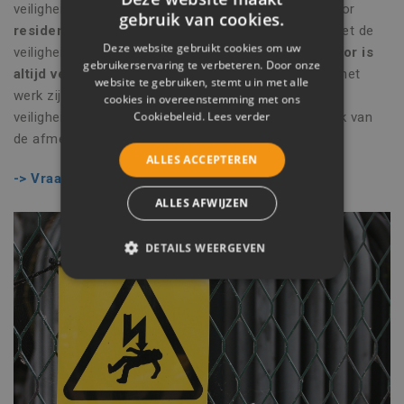
veiligheidscoördinator aangesteld worden. Zowel voor
gebruik van cookies.
residentiële als commerciële bouwprojecten
moet de
Deze website gebruikt cookies om uw
veiligheid een garantie zijn. De
veiligheidscoördinator is
gebruikerservaring te verbeteren. Door onze
altijd verplicht
, of de aannemers nu gelijktijdig aan het
website te gebruiken, stemt u in met alle
werk zijn of ze volgen elkaar op. Wie de
cookies in overeenstemming met ons
Cookiebeleid.
Lees verder
veiligheidscoördinator moet aanstellen, is afhankelijk van
de afmetingen van de werf en de bouwdirectie.
ALLES ACCEPTEREN
-> Vraag nu uw offerte
ALLES AFWIJZEN
DETAILS WEERGEVEN
STRIKT NOODZAKELIJK
PRESTATIE
TARGETING
FUNCTIONEEL
NIET-GECLASSIFICEERD