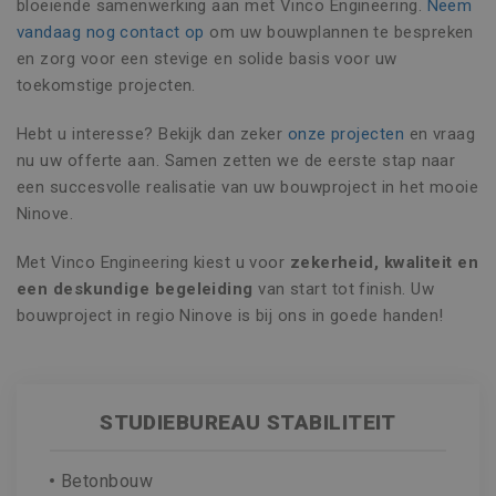
bloeiende samenwerking aan met Vinco Engineering.
Neem
vandaag nog contact op
om uw bouwplannen te bespreken
en zorg voor een stevige en solide basis voor uw
toekomstige projecten.
Hebt u interesse? Bekijk dan zeker
onze projecten
en vraag
nu uw offerte aan. Samen zetten we de eerste stap naar
een succesvolle realisatie van uw bouwproject in het mooie
Ninove.
Naam
Aanbieder / Domein
Vervaldatum
Omschr
Met Vinco Engineering kiest u voor
zekerheid, kwaliteit en
_clsk
1 dag
Microsoft
een deskundige begeleiding
van start tot finish. Uw
Naam
Aanbieder / Domein
Vervaldatum
Omschrijvin
.vincoengineering.be
Google Privacy Policy
bouwproject in regio Ninove is bij ons in goede handen!
_gat_UA-
.vincoengineering.be
58 seconden
Dit is een
_ga_8V21JTSSTN
.vincoengineering.be
1 jaar 1
55401802-
patroontype
Naam
Aanbieder / Domein
Vervaldatum
Omschrijvi
maand
1
cookie inges
door Google
MUID
1 jaar
Deze cookie
Microsoft
_clck
.vincoengineering.be
1 jaar
Analytics, wa
veel gebrui
Corporation
het
mijn Microso
.bing.com
patroonelem
STUDIEBUREAU STABILITEIT
een unieke
de naam het
gebruikers-I
unieke
kan worden 
identiteits
door ingesl
bevat van he
Betonbouw
microsoft-sc
account of d