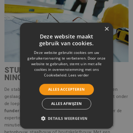
×
Deze website maakt
gebruik van cookies.
Deze website gebruikt cookies om uw
gebruikerservaring te verbeteren. Door onze
website te gebruiken, stemt u in met alle
STUDIEBUREAU STABILITEIT
cookies in overeenstemming met ons
Cookiebeleid.
Lees verder
NINOVE
De stabiliteit van elk bouwwerk vormt de basis van een
ALLES ACCEPTEREN
geslaagd project. Vinco Engineering neemt dit aspect onder
de loep met
grondige bodemstudies en
ALLES AFWIJZEN
funderingsadvies
. Daarnaast beschikt het team over de
expertise om de stabiliteit van de constructie zelf
DETAILS WEERGEVEN
minutieus te berekenen, ongeacht of het nu gaat om
STRIKT NOODZAKELIJK
betonbouw, staalbouw of houtskeletbouw. Met een