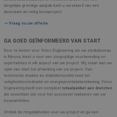
dergelijke grondige aanpak bent u verzekerd van een
PRESTATIE
TARGETING
duurzaam en veilig bouwproject.
FUNCTIONEEL
-> Vraag nu uw offerte
NIET-GECLASSIFICEERD
GA GOED GEÏNFORMEERD VAN START
Door te kiezen voor Vinco Engineering als uw studiebureau
Strikt noodzakelijk
Prestatie
in Ninove, kiest u voor een zorgvuldige voorbereiding en
Targeting
Functioneel
expertadvies in elk aspect van uw project. Wij staan aan uw
Niet-geclassificeerd
zijde van start tot afwerking van uw project. Van
technische studies en stabiliteitsonderzoek tot
Strikt noodzakelijke cookies maken de
kernfunctionaliteiten van de website mogelijk,
veiligheidscoördinatie en energieprestatieberekening, Vinco
zoals gebruikersaanmelding en accountbeheer.
Engineering biedt een compleet
totaalpakket aan diensten
De website kan niet goed worden gebruikt
zonder de strikt noodzakelijke cookies.
die essentieel zijn voor het succesvol realiseren van uw
bouwambities.
Naam
Aanbieder / Domein
Vervaldatu
CookieScriptConsent
1 maand
CookieScript
Ontdek de mogelijkheden voor uw project en ga een
www.vincoengineering.be