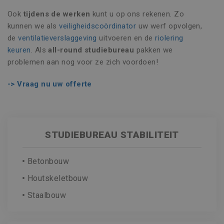
FUNCTIONEEL
Ook
tijdens de werken
kunt u op ons rekenen. Zo
kunnen we als
veiligheidscoördinator
uw werf opvolgen,
NIET-GECLASSIFICEERD
de
ventilatieverslaggeving
uitvoeren en de
riolering
keuren
. Als
all-round
studiebureau
pakken we
problemen aan nog voor ze zich voordoen!
Strikt noodzakelijk
Prestatie
-> Vraag nu uw offerte
Targeting
Functioneel
Niet-geclassificeerd
Strikt noodzakelijke cookies maken de
STUDIEBUREAU STABILITEIT
kernfunctionaliteiten van de website mogelijk,
zoals gebruikersaanmelding en accountbeheer.
De website kan niet goed worden gebruikt
zonder de strikt noodzakelijke cookies.
Betonbouw
Naam
Aanbieder / Domein
Vervaldatu
Houtskeletbouw
CookieScriptConsent
1 maand
CookieScript
www.vincoengineering.be
Staalbouw