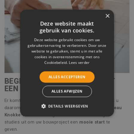
×
Deze website maakt
gebruik van cookies.
Deze website gebruikt cookies om uw
gebruikerservaring te verbeteren. Door onze
website te gebruiken, stemt u in met alle
cookies in overeenstemming met ons
Cookiebeleid.
Lees verder
ALLES ACCEPTEREN
BEGIN UW BOUWPROJECT MET
EEN GOEDE VOORBEREIDING!
ALLES AFWIJZEN
Er komt erg veel kijken bij een (ver)bouwproject. Laat u
DETAILS WEERGEVEN
daarom bijstaan door een
professioneel studiebureau
Knokke-Heist
. Onze ingenieurs voeren de nodige
STRIKT NOODZAKELIJK
studies uit om uw bouwproject een
mooie start
te
geven.
PRESTATIE
TARGETING