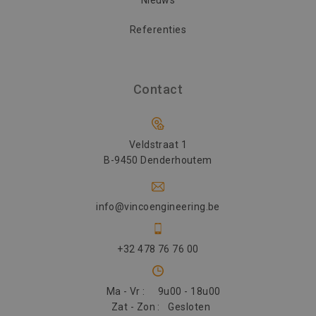
Nieuws
het gebruik
website voo
analyses te
Referenties
Contact
Veldstraat 1
B-9450 Denderhoutem
info@vincoengineering.be
+32 478 76 76 00
Ma - Vr :
9u00 - 18u00
Zat - Zon :
Gesloten