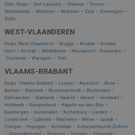
account of d
Algemeen w
Gillis-Waas
–
Sint-Laureins
–
Stekene
–
Temse
–
website waa
aangenomen
het betrekki
synchronise
Wachtebeke
–
Wetteren
–
Wichelen
–
Zele
–
Zomergem
–
heeft. Het is
veel verschi
variatie op d
Zulte
Microsoft-
cookie die w
waardoor ge
gebruikt om
kunnen wo
WEST-VLAANDEREN
hoeveelheid
gevolgd.
gegevens di
Google regist
MR
7 dagen
Dit is een M
Microsoft
op websites
Regio
West-Vlaanderen
–
Brugge
–
Knokke
–
Knokke
MSN 1st par
Corporation
veel verkeer 
die we geb
.c.bing.com
Heist
–
Kortrijk
–
Middelkerke
–
Nieuwpoort
–
Roeselare
–
beperken.
het gebruik
website voo
Oostende
–
Waregem
–
Tielt
_ga
1 jaar 1
Deze cookie
Google LLC
analyses te
maand
is gekoppeld
.vincoengineering.be
Google Unive
VLAAMS-BRABANT
MR
7 dagen
Dit is een M
Microsoft
Analytics - w
MSN 1st par
Corporation
belangrijke 
die we geb
.c.clarity.ms
is van de me
Regio
Vlaams-Brabant
–
Leuven
–
Aarschot
–
Asse
–
het gebruik
algemeen
website voo
gebruikte
Bertem
–
Bierbeek
–
Boortmeerbeek
–
Boutersem
–
analyses te
analyseservi
Galmaarden
–
Glabbeek
–
Haacht
–
Herent
–
Hoeilaart
–
Google. Dez
CLID
www.clarity.ms
1 jaar
Deze cookie
cookie word
Holsbeek
–
Kampenhout
–
Kapelle-op-den-Bos
–
meestal ing
gebruikt om
door Dstill
gebruikers t
Keerbergen
–
Kortenaken
–
Kortenberg
–
Landen
–
delen van m
onderscheid
inhoud op s
Londerzeel
–
Lubbeek
–
Machelen
–
Meise
–
Opwijk
–
door een
media mogel
willekeurig
maken. Het
Overijse
–
Pepingen
–
Rotselaar
–
Scherpenheuvel-Zichem
gegenereerd
informatie
nummer toe 
–
Steenokkerzeel
–
Tervuren
–
Tremelo
–
Vilvoorde
–
verzamelen 