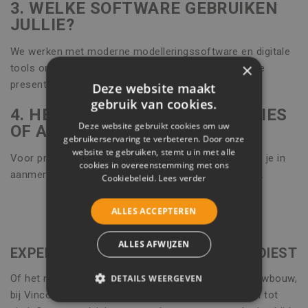
3. WELKE SOFTWARE GEBRUIKEN
JULLIE?
We werken met moderne modelleringssoftware en digitale
×
tools om technische studies helder en nauwkeurig te
presenteren.
Deze website maakt
gebruik van cookies.
4. HEB IK OOK RECHT OP PREMIES
Deze website gebruikt cookies om uw
OF ADVIES OVER SUBSIDIES?
gebruikerservaring te verbeteren. Door onze
website te gebruiken, stemt u in met alle
Voor projecten in Diest bekijken we graag met jou of je in
cookies in overeenstemming met ons
aanmerking komt voor energie- of renovatiepremies.
Cookiebeleid.
Lees verder
ALLES ACCEPTEREN
ALLES AFWIJZEN
EXPERTISE VOOR JOUW PROJECT IN DIEST
Of het nu gaat om een verkaveling, renovatie of nieuwbouw,
DETAILS WEERGEVEN
bij Vinco krijg je technische ondersteuning van begin tot
STRIKT NOODZAKELIJK