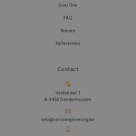
Over Ons
SM
.c.clarity.ms
Sessie
Dit is een M
MSN 1st par
die we geb
FAQ
het gebruik
website voo
analyses te
Nieuws
Referenties
Contact
Veldstraat 1
B-9450 Denderhoutem
info@vincoengineering.be