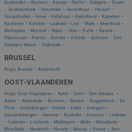
Bonheiden
–
Bornem
–
Dessel
–
Duffel
–
Edegem
–
Essen
–
Grobbendonk
–
Herentals
–
Herenthout
–
Herselt
–
Hoogstraten
–
Hove
–
Hulshout
–
Kalmthout
–
Kapellen
–
Kasterlee
–
Kontich
–
Laakdal
–
Lint
–
Malle
–
Meerhout
–
Merksplas
–
Mortsel
–
Nijlen
–
Olen
–
Putte
–
Ravels
–
Rijkevorsel
–
Rumst
–
Schelle
–
Schilde
–
Schoten
–
Sint-
Katelijne-Waver
–
Stabroek
–
BRUSSEL
Regio
Brussel
–
Anderlecht
Naam
Aanbieder / Domein
Vervaldatum
Omschr
_clsk
1 dag
Microsoft
Naam
Aanbieder / Domein
Vervaldatum
Omschrijvin
OOST-VLAANDEREN
.vincoengineering.be
Google Privacy Policy
_gat_UA-
.vincoengineering.be
58 seconden
Dit is een
_ga_8V21JTSSTN
.vincoengineering.be
1 jaar 1
55401802-
patroontype
Naam
Aanbieder / Domein
Vervaldatum
Omschrijvi
Regio
Oost-Vlaanderen
–
Aalst
–
Gent
–
Sint-Niklaas
–
maand
1
cookie inges
door Google
Aalter
–
Assenede
–
Beveren
–
Berlare
–
Buggenhout
–
De
MUID
1 jaar
Deze cookie
Microsoft
_clck
.vincoengineering.be
1 jaar
Analytics, wa
veel gebrui
Corporation
Pinte
–
Destelbergen
–
Deurle
–
Eeklo
–
Evergem
–
het
mijn Microso
.bing.com
patroonelem
een unieke
Geraardsbergen
–
Hamme
–
Kruibeke
–
Kruisem
–
Lebbeke
de naam het
gebruikers-I
unieke
–
Lokeren
–
Lochristi
–
Maldegem
–
Melle
–
Merelbeke
–
kan worden 
identiteits
door ingesl
bevat van he
Moerbeke
–
Nazareth
–
Nevele
–
Ninove
–
Ronse
–
Sint-
microsoft-sc