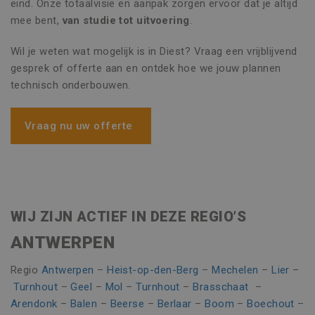
eind. Onze totaalvisie en aanpak zorgen ervoor dat je altijd
mee bent,
van studie tot uitvoering
.
PRESTATIE
TARGETING
Wil je weten wat mogelijk is in Diest? Vraag een vrijblijvend
FUNCTIONEEL
gesprek of offerte aan en ontdek hoe we jouw plannen
NIET-GECLASSIFICEERD
technisch onderbouwen.
Vraag nu uw offerte
Strikt noodzakelijk
Prestatie
Targeting
Functioneel
Niet-geclassificeerd
Strikt noodzakelijke cookies maken de
WIJ ZIJN ACTIEF IN DEZE REGIO’S
kernfunctionaliteiten van de website mogelijk,
zoals gebruikersaanmelding en accountbeheer.
ANTWERPEN
De website kan niet goed worden gebruikt
zonder de strikt noodzakelijke cookies.
Regio
Antwerpen
–
Heist-op-den-Berg
–
Mechelen
–
Lier
–
Naam
Aanbieder / Domein
Vervaldatu
Turnhout
–
Geel
–
Mol
–
Turnhout
–
Brasschaat
–
CookieScriptConsent
1 maand
CookieScript
Arendonk
–
Balen
–
Beerse
–
Berlaar
–
Boom
–
Boechout
–
www.vincoengineering.be