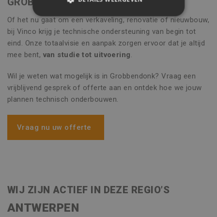
GROBBENDONK
STRIKT NOODZAKELIJK
Of het nu gaat om een verkaveling, renovatie of nieuwbouw,
bij Vinco krijg je technische ondersteuning van begin tot
PRESTATIE
TARGETING
eind. Onze totaalvisie en aanpak zorgen ervoor dat je altijd
mee bent,
van studie tot uitvoering
.
FUNCTIONEEL
Wil je weten wat mogelijk is in Grobbendonk? Vraag een
NIET-GECLASSIFICEERD
vrijblijvend gesprek of offerte aan en ontdek hoe we jouw
plannen technisch onderbouwen.
Strikt noodzakelijk
Prestatie
Vraag nu uw offerte
Targeting
Functioneel
Niet-geclassificeerd
Strikt noodzakelijke cookies maken de
kernfunctionaliteiten van de website mogelijk,
zoals gebruikersaanmelding en accountbeheer.
WIJ ZIJN ACTIEF IN DEZE REGIO’S
De website kan niet goed worden gebruikt
zonder de strikt noodzakelijke cookies.
ANTWERPEN
Naam
Aanbieder / Domein
Vervaldatu