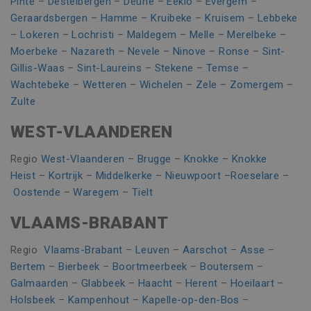
Pinte
–
Destelbergen
–
Deurle
–
Eeklo
–
Evergem
–
unieke
kan worden 
identiteits
door ingesl
Geraardsbergen
–
Hamme
–
Kruibeke
–
Kruisem
–
Lebbeke
bevat van he
microsoft-sc
account of d
–
Lokeren
–
Lochristi
–
Maldegem
–
Melle
–
Merelbeke
–
Algemeen w
website waa
aangenomen
het betrekki
Moerbeke
–
Nazareth
–
Nevele
–
Ninove
–
Ronse
–
Sint-
synchronise
heeft. Het is
veel verschi
Gillis-Waas
–
Sint-Laureins
–
Stekene
–
Temse
–
variatie op d
Microsoft-
cookie die w
waardoor ge
Wachtebeke
–
Wetteren
–
Wichelen
–
Zele
–
Zomergem
–
gebruikt om
kunnen wo
hoeveelheid
Zulte
gevolgd.
gegevens di
Google regist
MR
7 dagen
Dit is een M
Microsoft
WEST-VLAANDEREN
op websites
MSN 1st par
Corporation
veel verkeer 
die we geb
.c.bing.com
beperken.
het gebruik
Regio
West-Vlaanderen
–
Brugge
–
Knokke
–
Knokke
website voo
_ga
1 jaar 1
Deze cookie
Google LLC
analyses te
Heist
–
Kortrijk
–
Middelkerke
–
Nieuwpoort
–
Roeselare
–
maand
is gekoppeld
.vincoengineering.be
Google Unive
Oostende
–
Waregem
–
Tielt
MR
7 dagen
Dit is een M
Microsoft
Analytics - w
MSN 1st par
Corporation
belangrijke 
die we geb
.c.clarity.ms
is van de me
VLAAMS-BRABANT
het gebruik
algemeen
website voo
gebruikte
analyses te
analyseservi
Regio
Vlaams-Brabant
–
Leuven
–
Aarschot
–
Asse
–
Google. Dez
CLID
www.clarity.ms
1 jaar
Deze cookie
cookie word
Bertem
–
Bierbeek
–
Boortmeerbeek
–
Boutersem
–
meestal ing
gebruikt om
door Dstill
Galmaarden
–
Glabbeek
–
Haacht
–
Herent
–
Hoeilaart
–
gebruikers t
delen van m
onderscheid
Holsbeek
–
Kampenhout
–
Kapelle-op-den-Bos
–
inhoud op s
door een
media mogel