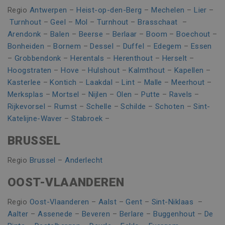
CookieScriptConsent
1 maand
CookieScript
Regio
Antwerpen
–
Heist-op-den-Berg
–
Mechelen
–
Lier
–
www.vincoengineering.be
Turnhout
–
Geel
–
Mol
–
Turnhout
–
Brasschaat
–
Arendonk
–
Balen
–
Beerse
–
Berlaar
–
Boom
–
Boechout
–
Bonheiden
–
Bornem
–
Dessel
–
Duffel
–
Edegem
–
Essen
–
Grobbendonk
–
Herentals
–
Herenthout
–
Herselt
–
Hoogstraten
–
Hove
–
Hulshout
–
Kalmthout
–
Kapellen
–
Kasterlee
–
Kontich
–
Laakdal
–
Lint
–
Malle
–
Meerhout
–
Merksplas
–
Mortsel
–
Nijlen
–
Olen
–
Putte
–
Ravels
–
Rijkevorsel
–
Rumst
–
Schelle
–
Schilde
–
Schoten
–
Sint-
Katelijne-Waver
–
Stabroek
–
BRUSSEL
Naam
Aanbieder / Domein
Vervaldatum
Omschr
_clsk
1 dag
Microsoft
Naam
Aanbieder / Domein
Vervaldatum
Omschrijvin
Regio
Brussel
–
Anderlecht
.vincoengineering.be
Google Privacy Policy
_gat_UA-
.vincoengineering.be
58 seconden
Dit is een
_ga_8V21JTSSTN
.vincoengineering.be
1 jaar 1
55401802-
patroontype
OOST-VLAANDEREN
Naam
Aanbieder / Domein
Vervaldatum
Omschrijvi
maand
1
cookie inges
door Google
MUID
1 jaar
Deze cookie
Microsoft
_clck
.vincoengineering.be
1 jaar
Analytics, wa
veel gebrui
Regio
Oost-Vlaanderen
–
Aalst
–
Gent
–
Sint-Niklaas
–
Corporation
het
mijn Microso
.bing.com
patroonelem
Aalter
–
Assenede
–
Beveren
–
Berlare
–
Buggenhout
–
De
een unieke
de naam het
gebruikers-I