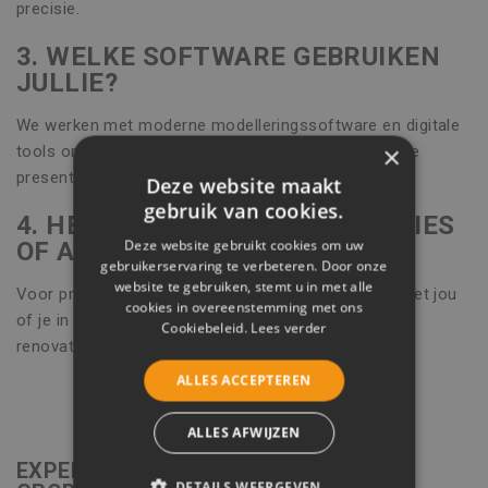
precisie.
3. WELKE SOFTWARE GEBRUIKEN
JULLIE?
We werken met moderne modelleringssoftware en digitale
×
tools om technische studies helder en nauwkeurig te
presenteren.
Deze website maakt
gebruik van cookies.
4. HEB IK OOK RECHT OP PREMIES
Deze website gebruikt cookies om uw
OF ADVIES OVER SUBSIDIES?
gebruikerservaring te verbeteren. Door onze
website te gebruiken, stemt u in met alle
Voor projecten in Grobbendonk bekijken we graag met jou
cookies in overeenstemming met ons
of je in aanmerking komt voor energie- of
Cookiebeleid.
Lees verder
renovatiepremies.
ALLES ACCEPTEREN
ALLES AFWIJZEN
EXPERTISE VOOR JOUW PROJECT IN
DETAILS WEERGEVEN