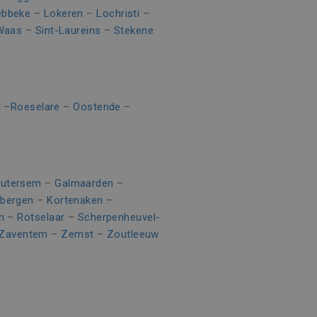
r de website gebruikt en
heeft gezien voordat hij de
ebbeke
–
Lokeren
–
Lochristi
–
-Waas
–
Sint-Laureins
–
Stekene
 te leveren, zoals
e goede werking van deze
t
–
Roeselare
–
Oostende
–
n om het gebruik van de
utersem
–
Galmaarden
–
rbergen
–
Kortenaken
–
n
–
Rotselaar
–
Scherpenheuvel-
Zaventem
–
Zemst
–
Zoutleeuw