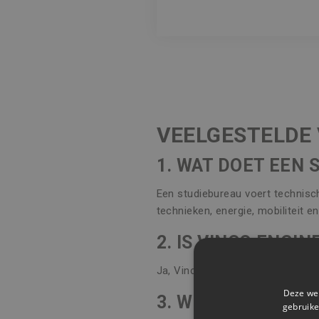
VEELGESTELDE
1. WAT DOET EEN 
Een studiebureau voert technisch
technieken, energie, mobiliteit e
2. IS VINCO ENGI
Ja, Vinco Engineering werkt in h
Deze web
3. WELKE SOFTWA
gebruike