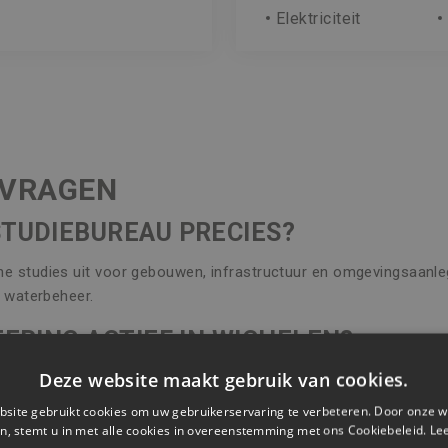
Elektriciteit
 VRAGEN
STUDIEBUREAU PRECIES?
e studies uit voor gebouwen, infrastructuur en omgevingsaanleg.
n waterbeheer.
NEERING ACTIEF IN WICHELEN?
Deze website maakt gebruik van cookies.
eel Vlaanderen, inclusief Wichelen. We combineren lokale kennis 
site gebruikt cookies om uw gebruikerservaring te verbeteren. Door onze w
RE GEBRUIKEN JULLIE?
n, stemt u in met alle cookies in overeenstemming met ons Cookiebeleid.
Le