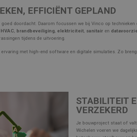
EKEN, EFFICIËNT GEPLAND
h goed doordacht. Daarom focussen we bij Vinco op technieken d
n
HVAC
,
brandbeveiliging
,
elektriciteit
,
sanitair
en
datavoorzi
rassingen tijdens de uitvoering.
ervaring met high-end software en digitale simulaties. Zo bren
STABILITEIT 
VERZEKERD
Je bouwproject staat of valt
Wichelen voeren we dagelij