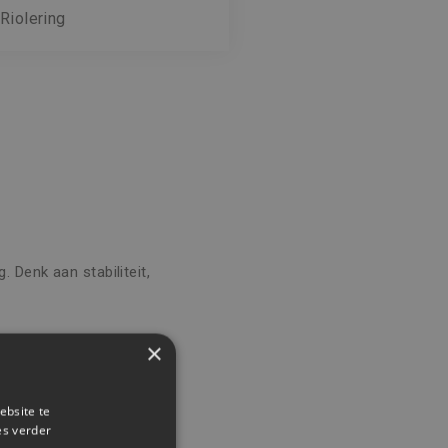
Riolering
 Denk aan stabiliteit,
×
met technische precisie.
ebsite te
es verder