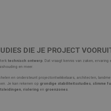
UDIES DIE JE PROJECT VOORU
terk
technisch ontwerp
. Dat vraagt kennis van zaken, ervaring
huishouding en meer.
ichelen en ondersteunt projectontwikkelaars, architecten, landme
nnen. Je kan rekenen op
grondige stabiliteitsstudies
,
slimme f
tsleidingen
,
riolering
en
groenzones
.