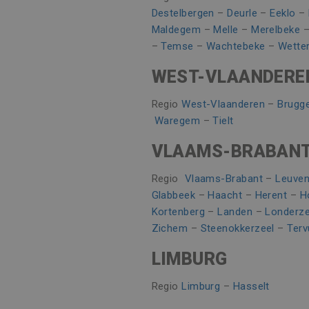
ANONCHK
Microsoft
Destelbergen
–
Deurle
–
Eeklo
–
Corporatio
.c.clarity.ms
Maldegem
–
Melle
–
Merelbeke
_fbp
Meta Platfo
–
Temse
–
Wachtebeke
–
Wette
.vincoengine
WEST-VLAANDERE
SRM_B
Microsoft
Corporatio
.c.bing.com
Regio
West-Vlaanderen
–
Brugg
SM
.c.clarity.ms
Waregem
–
Tielt
VLAAMS-BRABAN
Regio
Vlaams-Brabant
–
Leuve
Glabbeek
–
Haacht
–
Herent
–
H
Kortenberg
–
Landen
–
Londerze
Zichem
–
Steenokkerzeel
–
Terv
LIMBURG
Regio
Limburg
–
Hasselt