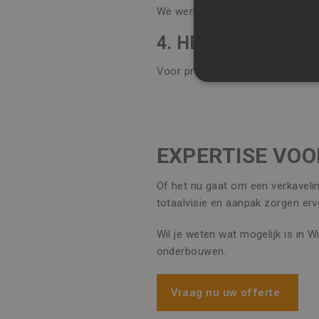
We werken met moderne modelleri
4. HEB IK OOK RE
Voor projecten in Wichelen beki
STRIKT NOODZAK
NIET-GECLASSIFI
EXPERTISE VOO
S
Of het nu gaat om een verkavelin
totaalvisie en aanpak zorgen erv
Strikt noodzakelijke cookie
website kan niet goed worde
Wil je weten wat mogelijk is in 
Naam
Aa
onderbouwen.
CookieScriptConsent
Co
ww
Vraag nu uw offerte