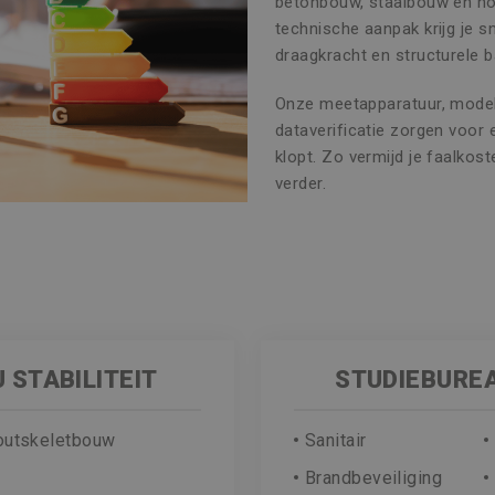
betonbouw, staalbouw en ho
technische aanpak krijg je sne
draagkracht en structurele 
Onze meetapparatuur, model
dataverificatie zorgen voor
klopt. Zo vermijd je faalko
verder.
 STABILITEIT
STUDIEBURE
outskeletbouw
Sanitair
Brandbeveiliging