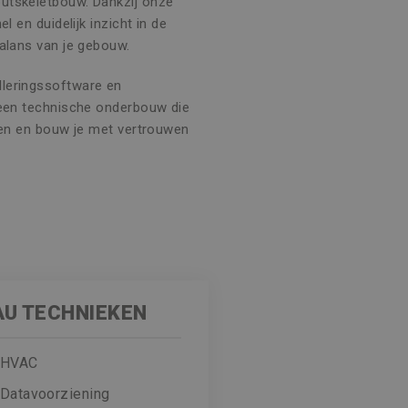
utskeletbouw. Dankzij onze
l en duidelijk inzicht in de
balans van je gebouw.
leringssoftware en
 een technische onderbouw die
sten en bouw je met vertrouwen
AU TECHNIEKEN
HVAC
Datavoorziening