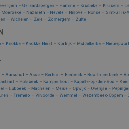
10 minuten
Deze cookie verzamelt informatie over hoe de eindgebruike
over eventuele advertenties die de eindgebruiker mogelijk 
Evergem
–
Geraardsbergen
–
Hamme
–
Kruibeke
–
Kruisem
–
L
n
genoemde website bezocht.
–
Moerbeke
–
Nazareth
–
Nevele
–
Ninove
–
Ronse
–
Sint-Gillis
3 maanden
Gebruikt door Facebook om een reeks advertentieproducten
rm Inc.
ren
–
Wichelen
–
Zele
–
Zomergem
–
Zulte
realtime bieden van externe adverteerders
ering.be
N
1 jaar
Dit is een Microsoft MSN 1st party cookie die zorgt voor d
website.
n
e
–
Knokke
–
Knokke Heist
–
Kortrijk
–
Middelkerke
–
Nieuwpoor
Sessie
Dit is een Microsoft MSN 1st party cookie die we gebruike
website voor interne analyses te meten.
T
n
–
Aarschot
–
Asse
–
Bertem
–
Bierbeek
–
Boortmeerbeek
–
Bo
oeilaart
–
Holsbeek
–
Kampenhout
–
Kapelle-op-den-Bos
–
Kee
el
–
Lubbeek
–
Machelen
–
Meise
–
Opwijk
–
Overijse
–
Pepinge
uren
–
Tremelo
–
Vilvoorde
–
Wemmel
–
Wezembeek-Oppem
–