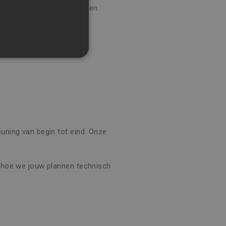
 nauwkeurig te presenteren.
SIDIES?
 renovatiepremies.
rd
euning van begin tot eind. Onze
 en accountbeheer. De
ek hoe we jouw plannen technisch
-Script.com-service om de
den. De cookie-banner
orrect te werken.