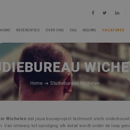
HOME
REFERENTIES
OVER ONS
FAQ
NIEUWS
VACATURES
UDIEBUREAU WICHE
Home
Studiebureau Wichelen
 in Wichelen
dat jouw bouwproject technisch sterk onderbouwt? 
n. Van ontwerp tot opvolging: elk detail wordt onder de loep geno