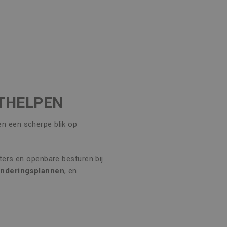
ITHELPEN
 en een scherpe blik op
ters en openbare besturen bij
underingsplannen
, en