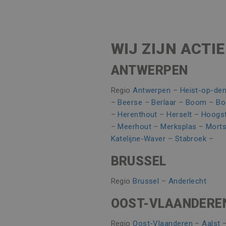
Naam
Naam
Aanbieder /
_clsk
Naam
Aanbieder /
_gat_UA-
.vincoengine
55401802-
MUID
Microsoft
1
_ga_8V21JTSSTN
Corporatio
WIJ ZIJN ACTIE
.bing.com
Google Privacy Poli
_clck
_ga
ANTWERPEN
Google LLC
MR
Microsoft
.vincoengine
Corporatio
.c.bing.com
Regio
Antwerpen
–
Heist-op-de
MR
Microsoft
–
Beerse
–
Berlaar
–
Boom
–
Bo
Corporatio
.c.clarity.ms
–
Herenthout
–
Herselt
–
Hoogst
_gid
Google LLC
.vincoengine
–
Meerhout
–
Merksplas
–
Morts
CLID
www.clarity
Katelijne-Waver
–
Stabroek
–
BRUSSEL
MUID
Microsoft
Corporatio
.clarity.ms
Regio
Brussel
–
Anderlecht
_gcl_au
Google LLC
OOST-VLAANDERE
.vincoengine
Regio
Oost-Vlaanderen
–
Aalst