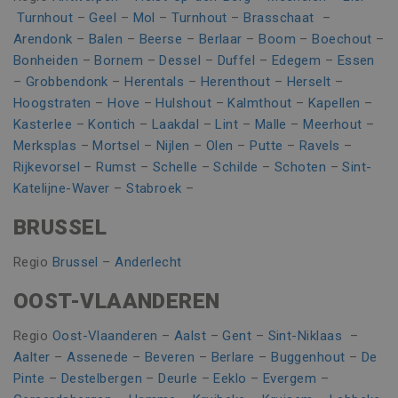
CookieScriptConsent
1 maand
CookieScript
Turnhout
–
Geel
–
Mol
–
Turnhout
–
Brasschaat
–
www.vincoengineering.be
Arendonk
–
Balen
–
Beerse
–
Berlaar
–
Boom
–
Boechout
–
Bonheiden
–
Bornem
–
Dessel
–
Duffel
–
Edegem
–
Essen
–
Grobbendonk
–
Herentals
–
Herenthout
–
Herselt
–
Hoogstraten
–
Hove
–
Hulshout
–
Kalmthout
–
Kapellen
–
Kasterlee
–
Kontich
–
Laakdal
–
Lint
–
Malle
–
Meerhout
–
Merksplas
–
Mortsel
–
Nijlen
–
Olen
–
Putte
–
Ravels
–
Rijkevorsel
–
Rumst
–
Schelle
–
Schilde
–
Schoten
–
Sint-
Katelijne-Waver
–
Stabroek
–
BRUSSEL
Naam
Aanbieder / Domein
Vervaldatum
Omschr
Regio
Brussel
–
Anderlecht
_clsk
1 dag
Microsoft
Naam
Aanbieder / Domein
Vervaldatum
Omschrijvin
.vincoengineering.be
Google Privacy Policy
_gat_UA-
.vincoengineering.be
58 seconden
Dit is een
OOST-VLAANDEREN
_ga_8V21JTSSTN
.vincoengineering.be
1 jaar 1
55401802-
patroontype
Naam
Aanbieder / Domein
Vervaldatum
Omschrijvi
maand
1
cookie inges
door Google
MUID
1 jaar
Deze cookie
Microsoft
Regio
Oost-Vlaanderen
–
Aalst
–
Gent
–
Sint-Niklaas
–
_clck
.vincoengineering.be
1 jaar
Analytics, wa
veel gebrui
Corporation
het
Aalter
–
Assenede
–
Beveren
–
Berlare
–
Buggenhout
–
De
mijn Microso
.bing.com
patroonelem
een unieke
de naam het
Pinte
–
Destelbergen
–
Deurle
–
Eeklo
–
Evergem
–
gebruikers-I
unieke
kan worden 