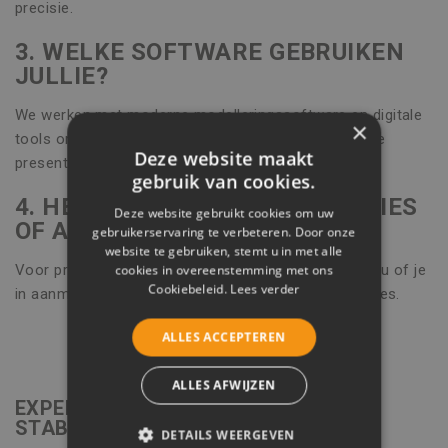
precisie.
3. WELKE SOFTWARE GEBRUIKEN
JULLIE?
We werken met moderne modelleringssoftware en digitale
×
tools om technische studies helder en nauwkeurig te
Deze website maakt
presenteren.
gebruik van cookies.
4. HEB IK OOK RECHT OP PREMIES
Deze website gebruikt cookies om uw
OF ADVIES OVER SUBSIDIES?
gebruikerservaring te verbeteren. Door onze
website te gebruiken, stemt u in met alle
Voor projecten in Stabroek bekijken we graag met jou of je
cookies in overeenstemming met ons
Cookiebeleid.
Lees verder
in aanmerking komt voor energie- of renovatiepremies.
ALLES ACCEPTEREN
ALLES AFWIJZEN
EXPERTISE VOOR JOUW PROJECT IN
STABROEK
DETAILS WEERGEVEN