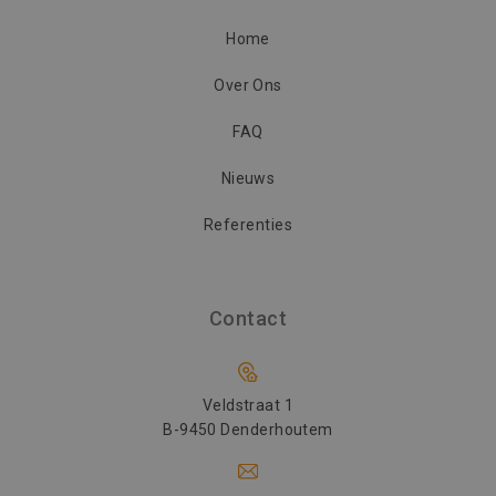
goede werk
deze websit
Home
SM
.c.clarity.ms
Sessie
Dit is een M
MSN 1st par
die we geb
Over Ons
het gebruik
website voo
analyses te
FAQ
Nieuws
Referenties
Contact
Veldstraat 1
B-9450 Denderhoutem