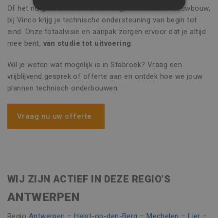
Of het nu gaat om een verkaveling, renovatie of nieuwbouw,
STRIKT NOODZAKELIJK
bij Vinco krijg je technische ondersteuning van begin tot
eind. Onze totaalvisie en aanpak zorgen ervoor dat je altijd
PRESTATIE
TARGETING
mee bent,
van studie tot uitvoering
.
FUNCTIONEEL
Wil je weten wat mogelijk is in Stabroek? Vraag een
NIET-GECLASSIFICEERD
vrijblijvend gesprek of offerte aan en ontdek hoe we jouw
plannen technisch onderbouwen.
Strikt noodzakelijk
Prestatie
Vraag nu uw offerte
Targeting
Functioneel
Niet-geclassificeerd
Strikt noodzakelijke cookies maken de
kernfunctionaliteiten van de website mogelijk,
zoals gebruikersaanmelding en accountbeheer.
WIJ ZIJN ACTIEF IN DEZE REGIO’S
De website kan niet goed worden gebruikt
zonder de strikt noodzakelijke cookies.
ANTWERPEN
Naam
Aanbieder / Domein
Vervaldatu
Regio
Antwerpen
–
Heist-op-den-Berg
–
Mechelen
–
Lier
–