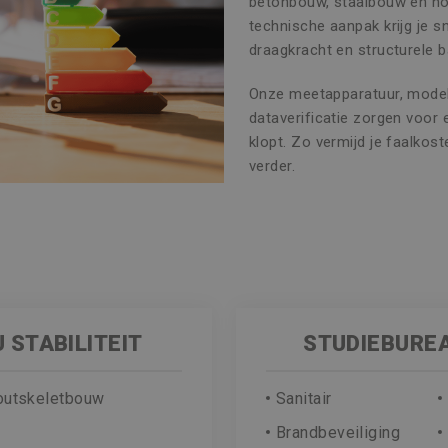
betonbouw, staalbouw en ho
technische aanpak krijg je sne
draagkracht en structurele 
Onze meetapparatuur, model
dataverificatie zorgen voor
klopt. Zo vermijd je faalko
verder.
 STABILITEIT
STUDIEBURE
outskeletbouw
Sanitair
Brandbeveiliging