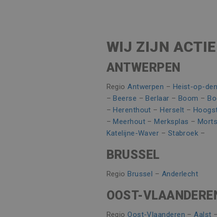
Naam
Naam
Aanbieder /
_clsk
Naam
Aanbieder /
_gat_UA-
.vincoengine
55401802-
MUID
Microsoft
1
_ga_8V21JTSSTN
Corporatio
WIJ ZIJN ACTIE
.bing.com
Google Privacy Poli
_clck
_ga
ANTWERPEN
Google LLC
MR
Microsoft
.vincoengine
Corporatio
.c.bing.com
Regio
Antwerpen
–
Heist-op-de
MR
Microsoft
–
Beerse
–
Berlaar
–
Boom
–
Bo
Corporatio
.c.clarity.ms
–
Herenthout
–
Herselt
–
Hoogst
_gid
Google LLC
.vincoengine
–
Meerhout
–
Merksplas
–
Morts
CLID
www.clarity
Katelijne-Waver
–
Stabroek
–
BRUSSEL
MUID
Microsoft
Corporatio
.clarity.ms
Regio
Brussel
–
Anderlecht
_gcl_au
Google LLC
OOST-VLAANDERE
.vincoengine
Regio
Oost-Vlaanderen
–
Aalst