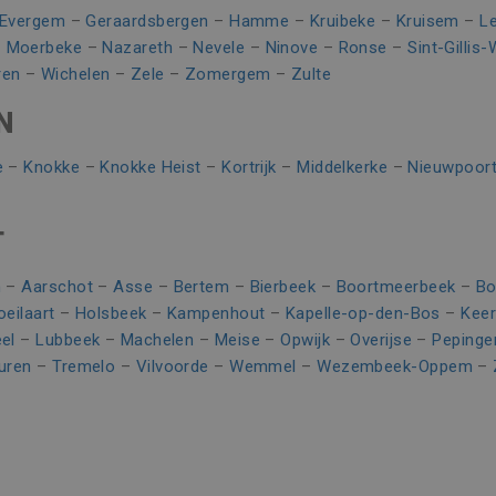
10 minuten
Deze cookie verzamelt informatie over hoe de eindgebruike
over eventuele advertenties die de eindgebruiker mogelijk 
Evergem
–
Geraardsbergen
–
Hamme
–
Kruibeke
–
Kruisem
–
L
n
genoemde website bezocht.
–
Moerbeke
–
Nazareth
–
Nevele
–
Ninove
–
Ronse
–
Sint-Gillis
3 maanden
Gebruikt door Facebook om een reeks advertentieproducten
rm Inc.
ren
–
Wichelen
–
Zele
–
Zomergem
–
Zulte
realtime bieden van externe adverteerders
ering.be
N
1 jaar
Dit is een Microsoft MSN 1st party cookie die zorgt voor d
website.
n
e
–
Knokke
–
Knokke Heist
–
Kortrijk
–
Middelkerke
–
Nieuwpoor
Sessie
Dit is een Microsoft MSN 1st party cookie die we gebruike
website voor interne analyses te meten.
T
n
–
Aarschot
–
Asse
–
Bertem
–
Bierbeek
–
Boortmeerbeek
–
Bo
oeilaart
–
Holsbeek
–
Kampenhout
–
Kapelle-op-den-Bos
–
Kee
el
–
Lubbeek
–
Machelen
–
Meise
–
Opwijk
–
Overijse
–
Pepinge
uren
–
Tremelo
–
Vilvoorde
–
Wemmel
–
Wezembeek-Oppem
–