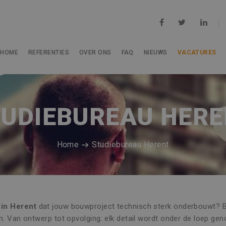
HOME
REFERENTIES
OVER ONS
FAQ
NIEUWS
VACATURES
UDIEBUREAU HER
Home
Studiebureau Herent
 in Herent
dat jouw bouwproject technisch sterk onderbouwt? Bij
n. Van ontwerp tot opvolging: elk detail wordt onder de loep geno