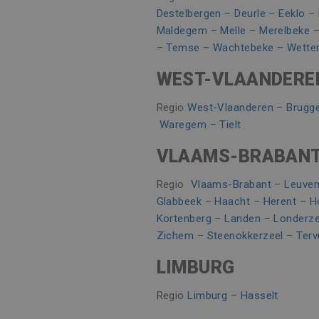
ANONCHK
Microsoft
Destelbergen
–
Deurle
–
Eeklo
–
Corporatio
.c.clarity.ms
Maldegem
–
Melle
–
Merelbeke
_fbp
Meta Platfo
–
Temse
–
Wachtebeke
–
Wette
.vincoengine
WEST-VLAANDERE
SRM_B
Microsoft
Corporatio
.c.bing.com
Regio
West-Vlaanderen
–
Brugg
SM
.c.clarity.ms
Waregem
–
Tielt
VLAAMS-BRABAN
Regio
Vlaams-Brabant
–
Leuve
Glabbeek
–
Haacht
–
Herent
–
H
Kortenberg
–
Landen
–
Londerze
Zichem
–
Steenokkerzeel
–
Terv
LIMBURG
Regio
Limburg
–
Hasselt