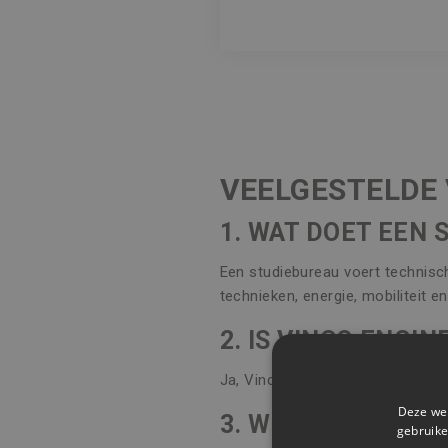
VEELGESTELDE
1. WAT DOET EEN 
Een studiebureau voert technisch
technieken, energie, mobiliteit e
2. IS VINCO ENGI
Ja, Vinco Engineering werkt in h
Deze web
3. WELKE SOFTWA
gebruike