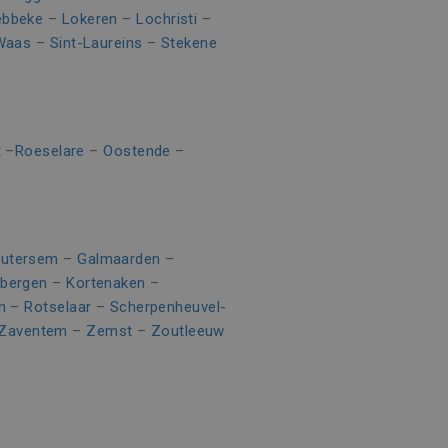
r de website gebruikt en
heeft gezien voordat hij de
ebbeke
–
Lokeren
–
Lochristi
–
-Waas
–
Sint-Laureins
–
Stekene
 te leveren, zoals
e goede werking van deze
t
–
Roeselare
–
Oostende
–
n om het gebruik van de
utersem
–
Galmaarden
–
rbergen
–
Kortenaken
–
n
–
Rotselaar
–
Scherpenheuvel-
Zaventem
–
Zemst
–
Zoutleeuw