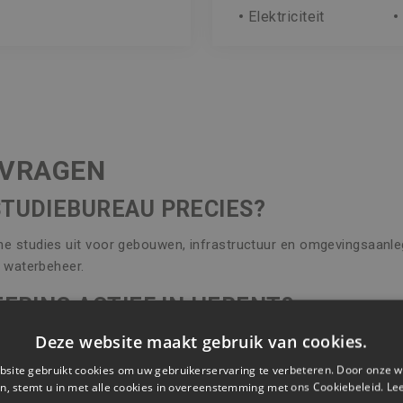
Elektriciteit
 VRAGEN
STUDIEBUREAU PRECIES?
e studies uit voor gebouwen, infrastructuur en omgevingsaanleg.
n waterbeheer.
NEERING ACTIEF IN HERENT?
Deze website maakt gebruik van cookies.
eel Vlaanderen, inclusief Herent. We combineren lokale kennis me
site gebruikt cookies om uw gebruikerservaring te verbeteren. Door onze w
RE GEBRUIKEN JULLIE?
n, stemt u in met alle cookies in overeenstemming met ons Cookiebeleid.
Le