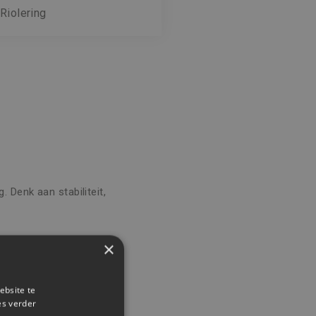
Riolering
 Denk aan stabiliteit,
×
t technische precisie.
ebsite te
es verder