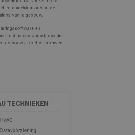
utskeletbouw. Dankzij onze
l en duidelijk inzicht in de
balans van je gebouw.
leringssoftware en
 een technische onderbouw die
sten en bouw je met vertrouwen
AU TECHNIEKEN
HVAC
Datavoorziening