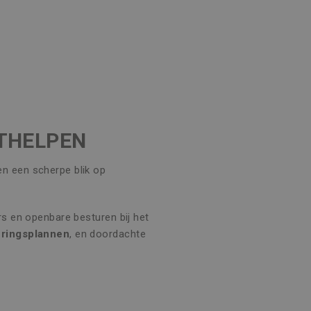
ITHELPEN
 en een scherpe blik op
rs en openbare besturen bij het
ringsplannen
, en doordachte