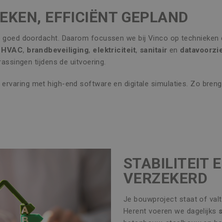
EKEN, EFFICIËNT GEPLAND
h goed doordacht. Daarom focussen we bij Vinco op technieken d
n
HVAC
,
brandbeveiliging
,
elektriciteit
,
sanitair
en
datavoorzi
rassingen tijdens de uitvoering.
ervaring met high-end software en digitale simulaties. Zo bren
STABILITEIT 
VERZEKERD
Je bouwproject staat of valt
Herent voeren we dagelijks