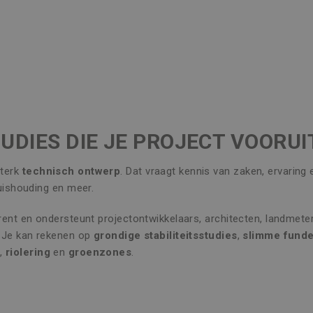
UDIES DIE JE PROJECT VOORU
terk
technisch ontwerp
. Dat vraagt kennis van zaken, ervaring
huishouding en meer.
erent en ondersteunt projectontwikkelaars, architecten, landmete
. Je kan rekenen op
grondige stabiliteitsstudies
,
slimme funde
n
,
riolering
en
groenzones
.