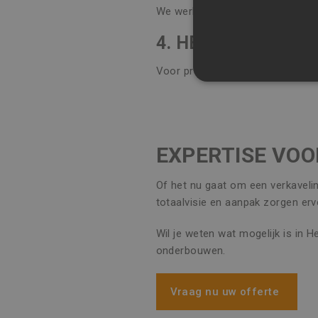
We werken met moderne modelleri
4. HEB IK OOK RE
Voor projecten in Herent bekijke
STRIKT NOODZAK
NIET-GECLASSIFI
EXPERTISE VOO
S
Of het nu gaat om een verkavelin
totaalvisie en aanpak zorgen erv
Strikt noodzakelijke cookie
website kan niet goed worde
Wil je weten wat mogelijk is in 
Naam
Aa
onderbouwen.
CookieScriptConsent
Co
ww
Vraag nu uw offerte