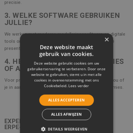
precisie.
3. WELKE SOFTWARE GEBRUIKEN
JULLIE?
We werken met moderne modelleringssoftware en digitale
×
tools om technische studies helder en nauwkeurig te
Deze website maakt
presenteren.
gebruik van cookies.
4. HEB IK OOK RECHT OP PREMIES
Deze website gebruikt cookies om uw
OF ADVIES OVER SUBSIDIES?
gebruikerservaring te verbeteren. Door onze
website te gebruiken, stemt u in met alle
Voor projecten in Erpe-Mere bekijken we graag met jou of
cookies in overeenstemming met ons
Cookiebeleid.
Lees verder
je in aanmerking komt voor energie- of renovatiepremies.
ALLES ACCEPTEREN
ALLES AFWIJZEN
EXPERTISE VOOR JOUW PROJECT IN
ERPE-MERE
DETAILS WEERGEVEN