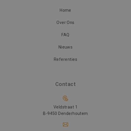
goede werk
deze websit
Home
SM
.c.clarity.ms
Sessie
Dit is een M
MSN 1st par
die we geb
Over Ons
het gebruik
website voo
analyses te
FAQ
Nieuws
Referenties
Contact
Veldstraat 1
B-9450 Denderhoutem