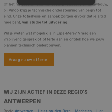
Of het nu gaat om een verkaveling, renovatie of nieuwbouw,
STRIKT NOODZAKELIJK
bij Vinco krijg je technische ondersteuning van begin tot
eind. Onze totaalvisie en aanpak zorgen ervoor dat je altijd
PRESTATIE
TARGETING
mee bent,
van studie tot uitvoering
.
FUNCTIONEEL
Wil je weten wat mogelijk is in Erpe-Mere? Vraag een
NIET-GECLASSIFICEERD
vrijblijvend gesprek of offerte aan en ontdek hoe we jouw
plannen technisch onderbouwen.
Strikt noodzakelijk
Prestatie
Vraag nu uw offerte
Targeting
Functioneel
Niet-geclassificeerd
Strikt noodzakelijke cookies maken de
kernfunctionaliteiten van de website mogelijk,
zoals gebruikersaanmelding en accountbeheer.
WIJ ZIJN ACTIEF IN DEZE REGIO’S
De website kan niet goed worden gebruikt
zonder de strikt noodzakelijke cookies.
ANTWERPEN
Naam
Aanbieder / Domein
Vervaldatu
Regio
Antwerpen
–
Heist-op-den-Berg
–
Mechelen
–
Lier
–