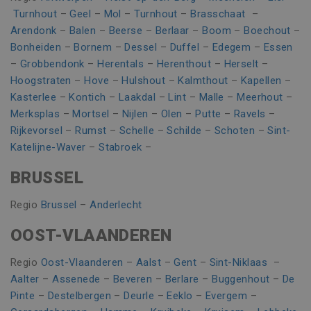
CookieScriptConsent
1 maand
CookieScript
Turnhout
–
Geel
–
Mol
–
Turnhout
–
Brasschaat
–
www.vincoengineering.be
Arendonk
–
Balen
–
Beerse
–
Berlaar
–
Boom
–
Boechout
–
Bonheiden
–
Bornem
–
Dessel
–
Duffel
–
Edegem
–
Essen
–
Grobbendonk
–
Herentals
–
Herenthout
–
Herselt
–
Hoogstraten
–
Hove
–
Hulshout
–
Kalmthout
–
Kapellen
–
Kasterlee
–
Kontich
–
Laakdal
–
Lint
–
Malle
–
Meerhout
–
Merksplas
–
Mortsel
–
Nijlen
–
Olen
–
Putte
–
Ravels
–
Rijkevorsel
–
Rumst
–
Schelle
–
Schilde
–
Schoten
–
Sint-
Katelijne-Waver
–
Stabroek
–
BRUSSEL
Naam
Aanbieder / Domein
Vervaldatum
Omschr
Regio
Brussel
–
Anderlecht
_clsk
1 dag
Microsoft
Naam
Aanbieder / Domein
Vervaldatum
Omschrijvin
.vincoengineering.be
Google Privacy Policy
_gat_UA-
.vincoengineering.be
58 seconden
Dit is een
OOST-VLAANDEREN
_ga_8V21JTSSTN
.vincoengineering.be
1 jaar 1
55401802-
patroontype
Naam
Aanbieder / Domein
Vervaldatum
Omschrijvi
maand
1
cookie inges
door Google
MUID
1 jaar
Deze cookie
Microsoft
Regio
Oost-Vlaanderen
–
Aalst
–
Gent
–
Sint-Niklaas
–
_clck
.vincoengineering.be
1 jaar
Analytics, wa
veel gebrui
Corporation
het
Aalter
–
Assenede
–
Beveren
–
Berlare
–
Buggenhout
–
De
mijn Microso
.bing.com
patroonelem
een unieke
de naam het
Pinte
–
Destelbergen
–
Deurle
–
Eeklo
–
Evergem
–
gebruikers-I
unieke
kan worden 