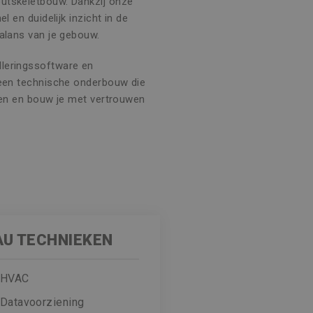
utskeletbouw. Dankzij onze
l en duidelijk inzicht in de
balans van je gebouw.
leringssoftware en
 een technische onderbouw die
sten en bouw je met vertrouwen
AU TECHNIEKEN
HVAC
Datavoorziening