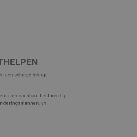
ITHELPEN
 en een scherpe blik op
meters en openbare besturen bij
underingsplannen
, en