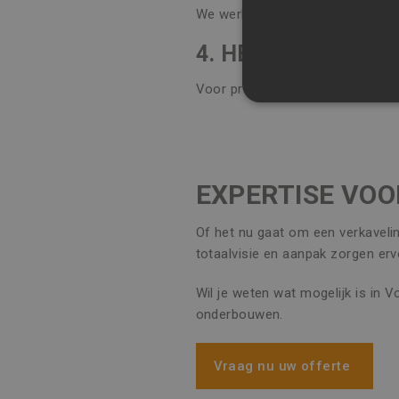
We werken met moderne modelleri
4. HEB IK OOK RE
Voor projecten in Vosselaar bek
STRIKT NOODZAK
NIET-GECLASSIFI
EXPERTISE VOO
S
Of het nu gaat om een verkavelin
totaalvisie en aanpak zorgen erv
Strikt noodzakelijke cookie
website kan niet goed worde
Wil je weten wat mogelijk is in 
Naam
Aa
onderbouwen.
CookieScriptConsent
Co
ww
Vraag nu uw offerte