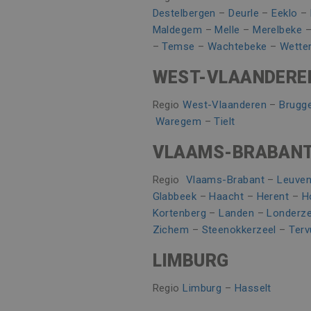
ANONCHK
Microsoft
Destelbergen
–
Deurle
–
Eeklo
–
Corporatio
.c.clarity.ms
Maldegem
–
Melle
–
Merelbeke
_fbp
Meta Platfo
–
Temse
–
Wachtebeke
–
Wette
.vincoengine
WEST-VLAANDERE
SRM_B
Microsoft
Corporatio
.c.bing.com
Regio
West-Vlaanderen
–
Brugg
SM
.c.clarity.ms
Waregem
–
Tielt
VLAAMS-BRABAN
Regio
Vlaams-Brabant
–
Leuve
Glabbeek
–
Haacht
–
Herent
–
H
Kortenberg
–
Landen
–
Londerze
Zichem
–
Steenokkerzeel
–
Terv
LIMBURG
Regio
Limburg
–
Hasselt