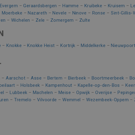
10 minuten
Deze cookie verzamelt informatie over hoe de eindgebruike
over eventuele advertenties die de eindgebruiker mogelijk 
Evergem
–
Geraardsbergen
–
Hamme
–
Kruibeke
–
Kruisem
–
L
n
genoemde website bezocht.
–
Moerbeke
–
Nazareth
–
Nevele
–
Ninove
–
Ronse
–
Sint-Gillis
3 maanden
Gebruikt door Facebook om een reeks advertentieproducten
rm Inc.
ren
–
Wichelen
–
Zele
–
Zomergem
–
Zulte
realtime bieden van externe adverteerders
ering.be
N
1 jaar
Dit is een Microsoft MSN 1st party cookie die zorgt voor d
website.
n
e
–
Knokke
–
Knokke Heist
–
Kortrijk
–
Middelkerke
–
Nieuwpoor
Sessie
Dit is een Microsoft MSN 1st party cookie die we gebruike
website voor interne analyses te meten.
T
n
–
Aarschot
–
Asse
–
Bertem
–
Bierbeek
–
Boortmeerbeek
–
Bo
oeilaart
–
Holsbeek
–
Kampenhout
–
Kapelle-op-den-Bos
–
Kee
el
–
Lubbeek
–
Machelen
–
Meise
–
Opwijk
–
Overijse
–
Pepinge
uren
–
Tremelo
–
Vilvoorde
–
Wemmel
–
Wezembeek-Oppem
–