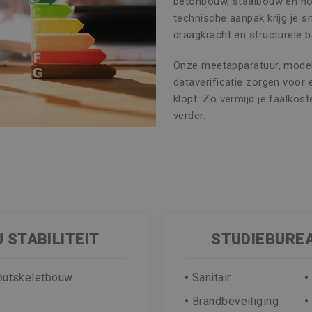
betonbouw, staalbouw en ho
technische aanpak krijg je sne
draagkracht en structurele 
Onze meetapparatuur, model
dataverificatie zorgen voor
klopt. Zo vermijd je faalko
verder.
 STABILITEIT
STUDIEBURE
outskeletbouw
Sanitair
Brandbeveiliging