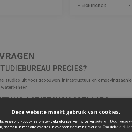
Elektriciteit
 VRAGEN
STUDIEBUREAU PRECIES?
e studies uit voor gebouwen, infrastructuur en omgevingsaanleg.
n waterbeheer.
NEERING ACTIEF IN VOSSELAAR?
Deze website maakt gebruik van cookies.
eel Vlaanderen, inclusief Vosselaar. We combineren lokale kennis
site gebruikt cookies om uw gebruikerservaring te verbeteren. Door onze w
RE GEBRUIKEN JULLIE?
n, stemt u in met alle cookies in overeenstemming met ons Cookiebeleid.
Le