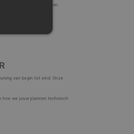
 nauwkeurig te presenteren.
SIDIES?
f renovatiepremies.
R
rd
euning van begin tot eind. Onze
 en accountbeheer. De
dek hoe we jouw plannen technisch
-Script.com-service om de
den. De cookie-banner
orrect te werken.