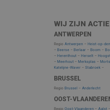
Naam
Naam
Aanbieder /
_clsk
Naam
Aanbieder /
_gat_UA-
.vincoengine
55401802-
MUID
Microsoft
1
_ga_8V21JTSSTN
Corporatio
WIJ ZIJN ACTIE
.bing.com
Google Privacy Poli
_clck
_ga
ANTWERPEN
Google LLC
MR
Microsoft
.vincoengine
Corporatio
.c.bing.com
Regio
Antwerpen
–
Heist-op-de
MR
Microsoft
–
Beerse
–
Berlaar
–
Boom
–
Bo
Corporatio
.c.clarity.ms
–
Herenthout
–
Herselt
–
Hoogst
_gid
Google LLC
.vincoengine
–
Meerhout
–
Merksplas
–
Morts
CLID
www.clarity
Katelijne-Waver
–
Stabroek
–
BRUSSEL
MUID
Microsoft
Corporatio
.clarity.ms
Regio
Brussel
–
Anderlecht
_gcl_au
Google LLC
OOST-VLAANDERE
.vincoengine
Regio
Oost-Vlaanderen
–
Aalst