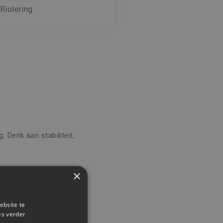
Riolering
 Denk aan stabiliteit,
×
 met technische precisie.
ebsite te
es verder