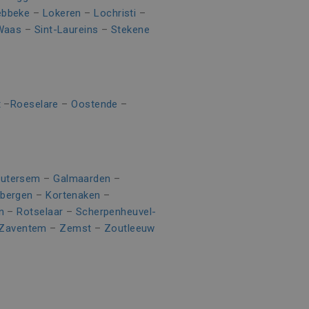
r de website gebruikt en
heeft gezien voordat hij de
ebbeke
–
Lokeren
–
Lochristi
–
-Waas
–
Sint-Laureins
–
Stekene
 te leveren, zoals
e goede werking van deze
t
–
Roeselare
–
Oostende
–
n om het gebruik van de
utersem
–
Galmaarden
–
rbergen
–
Kortenaken
–
n
–
Rotselaar
–
Scherpenheuvel-
Zaventem
–
Zemst
–
Zoutleeuw