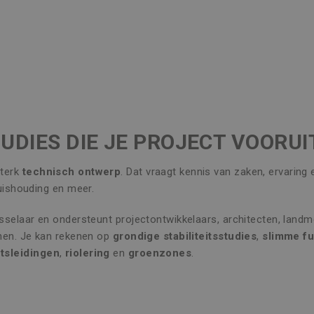
UDIES DIE JE PROJECT VOORU
terk
technisch ontwerp
. Dat vraagt kennis van zaken, ervaring
huishouding en meer.
osselaar en ondersteunt projectontwikkelaars, architecten, land
nnen. Je kan rekenen op
grondige stabiliteitsstudies
,
slimme f
tsleidingen
,
riolering
en
groenzones
.