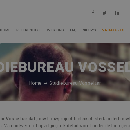
HOME
REFERENTIES
OVER ONS
FAQ
NIEUWS
VACATURES
DIEBUREAU VOSSE
Home
Studiebureau Vosselaar
 in Vosselaar
dat jouw bouwproject technisch sterk onderbouwt? 
n. Van ontwerp tot opvolging: elk detail wordt onder de loep geno