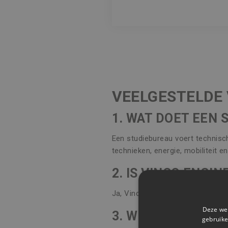
VEELGESTELDE
1. WAT DOET EEN 
Een studiebureau voert technisch
technieken, energie, mobiliteit e
2. IS VINCO ENGI
Ja, Vinco Engineering werkt in h
Deze web
3. WELKE SOFTWA
gebruike