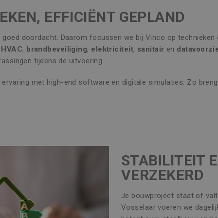
EKEN, EFFICIËNT GEPLAND
h goed doordacht. Daarom focussen we bij Vinco op technieken d
n
HVAC
,
brandbeveiliging
,
elektriciteit
,
sanitair
en
datavoorzi
rassingen tijdens de uitvoering.
ervaring met high-end software en digitale simulaties. Zo bren
STABILITEIT 
VERZEKERD
Je bouwproject staat of valt
Vosselaar voeren we dageli